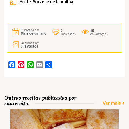
Fonte:
Sorvete de baunilha
0
15
Publicada em
Mais de um ano
impressões
visualizações
Guardada em
0
favoritos
Facebook
Pinterest
WhatsApp
Email
Partilhar
Outras receitas publicadas por
suareceita
Ver mais +