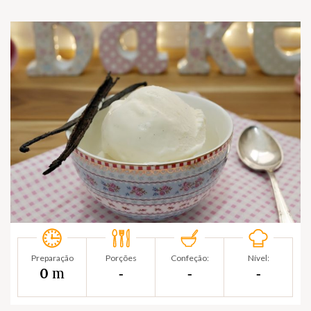
Preparação
Porções
Confeção:
Nível:
m
0
‐
‐
‐