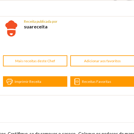
Receita publicada por
suareceita
Mais receitas deste Chef
Adicionar aos favoritos
Imprimir Receita
Receitas Favoritas
os. Certifique-se de remover o caroço. ,Coloque os pedaços de man