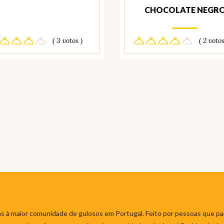
CHOCOLATE NEGR
( 3 votos )
( 2 votos
s à maior comunidade de gulosos em Portugal. Feito por pessoas que par