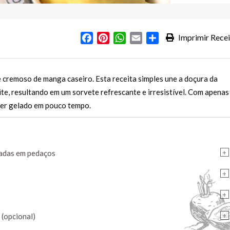
Facebook
Pinterest
WhatsApp
Email
Partilhar
Imprimir Recei
s
 cremoso de manga caseiro. Esta receita simples une a doçura da
e, resultando em um sorvete refrescante e irresistível. Com apenas
zer gelado em pouco tempo.
+
tadas em pedaços
+
+
+
 (opcional)