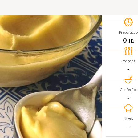
Preparação
m
0
Porções
‐
Confeção:
‐
Nível:
‐