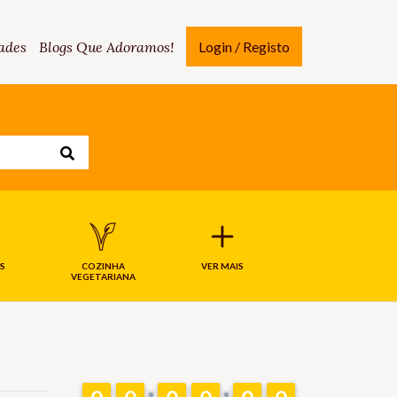
ades
Blogs Que Adoramos!
Login / Registo
S
COZINHA
VER MAIS
VEGETARIANA