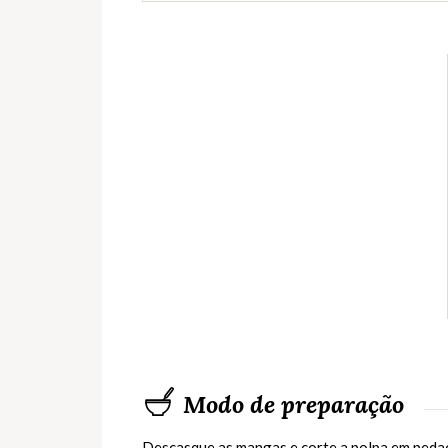
Modo de preparação
Descasque as mangas e corte a polpa em pedaç