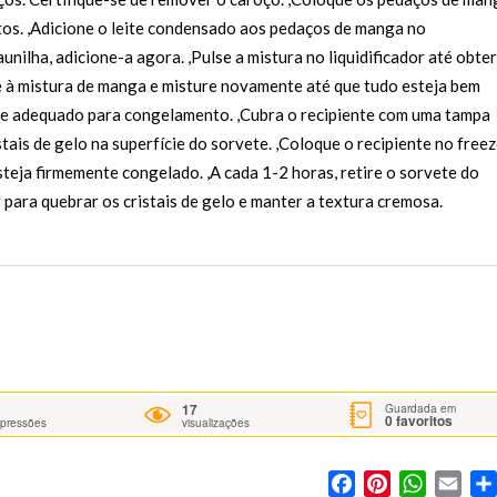
tos. ,Adicione o leite condensado aos pedaços de manga no
aunilha, adicione-a agora. ,Pulse a mistura no liquidificador até obter
e à mistura de manga e misture novamente até que tudo esteja bem
te adequado para congelamento. ,Cubra o recipiente com uma tampa
stais de gelo na superfície do sorvete. ,Coloque o recipiente no free
steja firmemente congelado. ,A cada 1-2 horas, retire o sorvete do
ara quebrar os cristais de gelo e manter a textura cremosa.
17
Guardada em
0
favoritos
mpressões
visualizações
Facebook
Pinterest
WhatsA
Ema