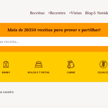
Receitas
+Recentes
+Vistas
Blog & Novid
Mais de 26350 receitas para provar e partilhar!
BIMBY
BOLOS E TORTAS
CARNE
CELÍACO
a caseiro