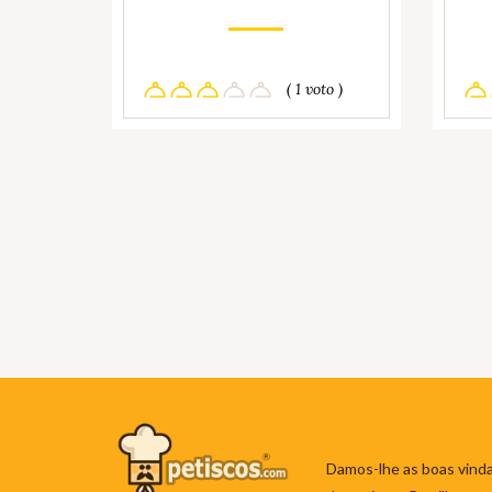
( 1 voto )
Damos-lhe as boas vinda