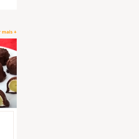
 mais +