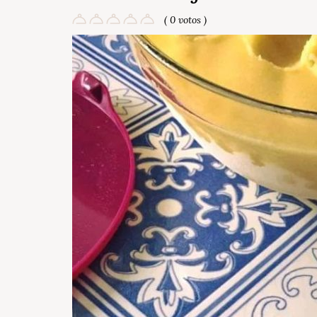
( 0 votos )