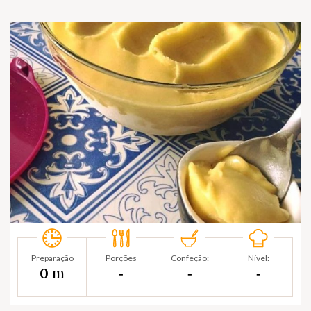
Preparação
Porções
Confeção:
Nível:
m
0
‐
‐
‐