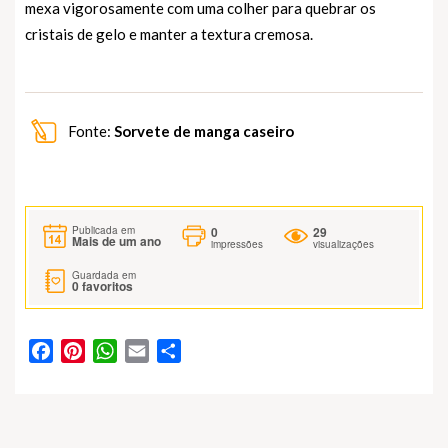
mexa vigorosamente com uma colher para quebrar os
cristais de gelo e manter a textura cremosa.
Fonte:
Sorvete de manga caseiro
0
29
Publicada em
Mais de um ano
impressões
visualizações
Guardada em
0
favoritos
Facebook
Pinterest
WhatsApp
Email
Partilhar