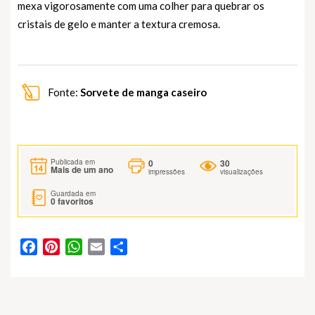
mexa vigorosamente com uma colher para quebrar os
cristais de gelo e manter a textura cremosa.
Fonte:
Sorvete de manga caseiro
0
30
Publicada em
Mais de um ano
impressões
visualizações
Guardada em
0
favoritos
Facebook
Pinterest
WhatsApp
Email
Partilhar