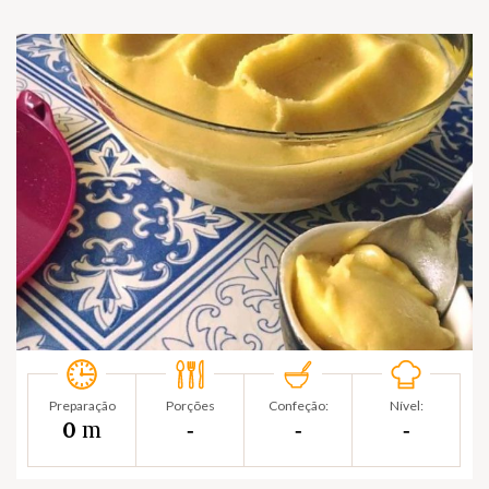
Preparação
Porções
Confeção:
Nível:
m
0
‐
‐
‐