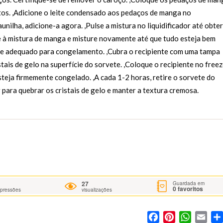
tos. ,Adicione o leite condensado aos pedaços de manga no
aunilha, adicione-a agora. ,Pulse a mistura no liquidificador até obter
e à mistura de manga e misture novamente até que tudo esteja bem
te adequado para congelamento. ,Cubra o recipiente com uma tampa
stais de gelo na superfície do sorvete. ,Coloque o recipiente no free
steja firmemente congelado. ,A cada 1-2 horas, retire o sorvete do
ara quebrar os cristais de gelo e manter a textura cremosa.
27
Guardada em
0
favoritos
mpressões
visualizações
Facebook
Pinterest
WhatsA
Ema