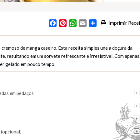
Facebook
Pinterest
WhatsApp
Email
Partilhar
Imprimir Recei
s
 cremoso de manga caseiro. Esta receita simples une a doçura da
e, resultando em um sorvete refrescante e irresistível. Com apenas
zer gelado em pouco tempo.
+
tadas em pedaços
+
+
+
 (opcional)