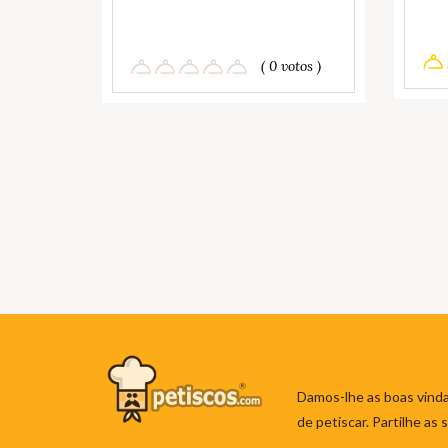
( 0 votos )
Damos-lhe as boas vinda
de petiscar. Partilhe as