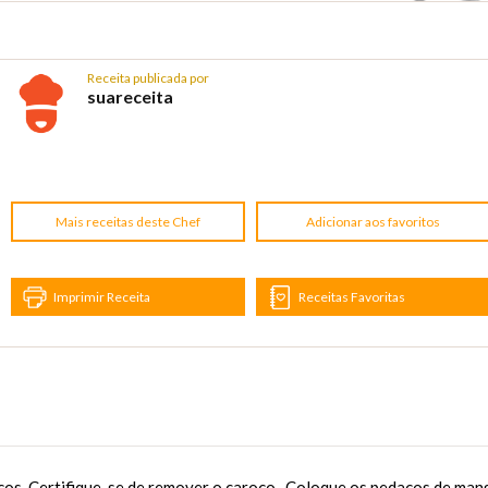
Receita publicada por
suareceita
Mais receitas deste Chef
Adicionar aos favoritos
Imprimir Receita
Receitas Favoritas
os. Certifique-se de remover o caroço. ,Coloque os pedaços de man