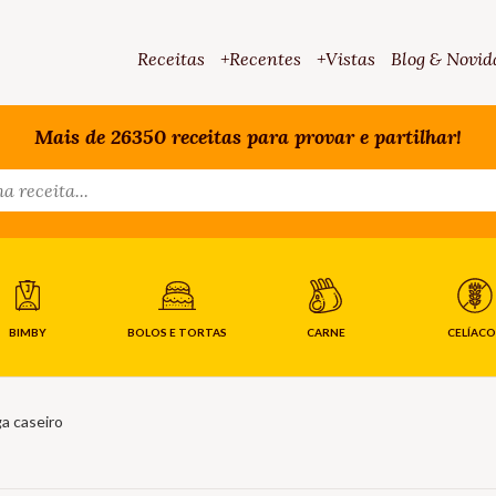
Receitas
+Recentes
+Vistas
Blog & Novid
Mais de 26350 receitas para provar e partilhar!
BIMBY
BOLOS E TORTAS
CARNE
CELÍACO
a caseiro