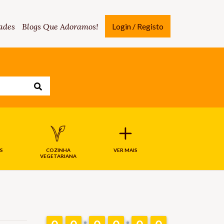
ades
Blogs Que Adoramos!
Login / Registo
S
COZINHA
VER MAIS
VEGETARIANA