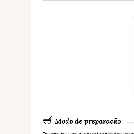
Modo de preparação
Descasque as mangas e corte a polpa em pedaç