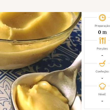
Preparação
m
0
Porções
‐
Confeção:
‐
Nível:
‐