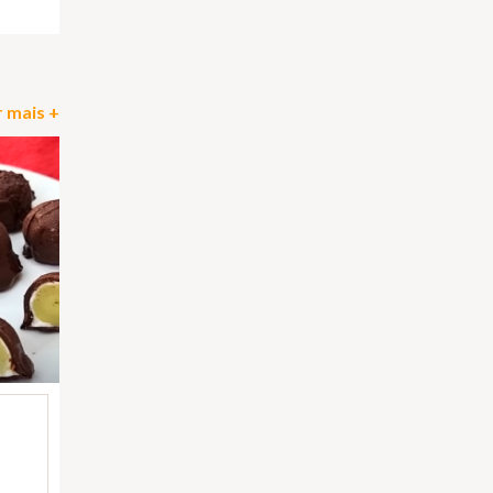
 mais +