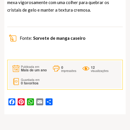
mexa vigorosamente com uma colher para quebrar os
cristais de gelo e manter a textura cremosa.
Fonte:
Sorvete de manga caseiro
0
12
Publicada em
Mais de um ano
impressões
visualizações
Guardada em
0
favoritos
Facebook
Pinterest
WhatsApp
Email
Partilhar