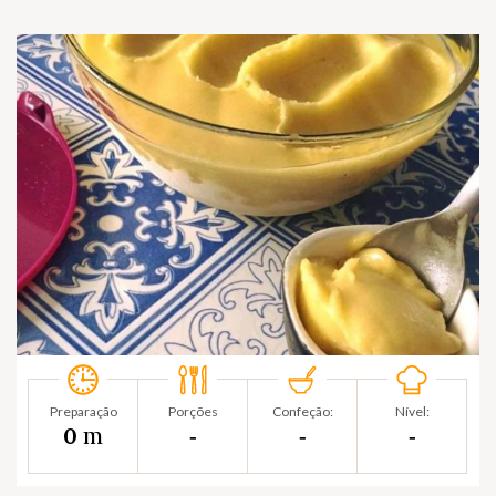
Preparação
Porções
Confeção:
Nível:
m
0
‐
‐
‐