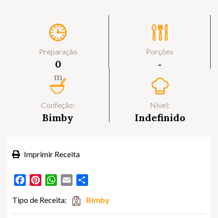
Preparação
Porções
0
‐
m
Confeção:
Nível:
Bimby
Indefinido
Imprimir Receita
Facebook
Pinterest
WhatsApp
Email
Partilhar
Tipo de Receita:
Bimby