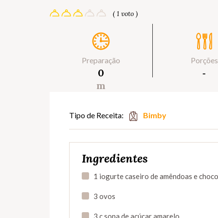
( 1 voto )
Preparação
Porções
0
‐
m
Tipo de Receita:
Bimby
Ingredientes
1 iogurte caseiro de amêndoas e choco
3 ovos
3 c.sopa de açúcar amarelo