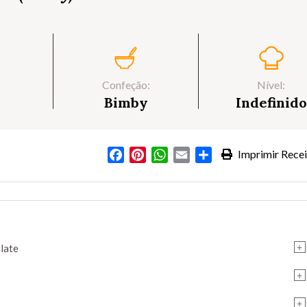
Confeção:
Nível:
Bimby
Indefinido
Facebook
Pinterest
WhatsApp
Email
Partilhar
Imprimir Recei
+
late
+
+