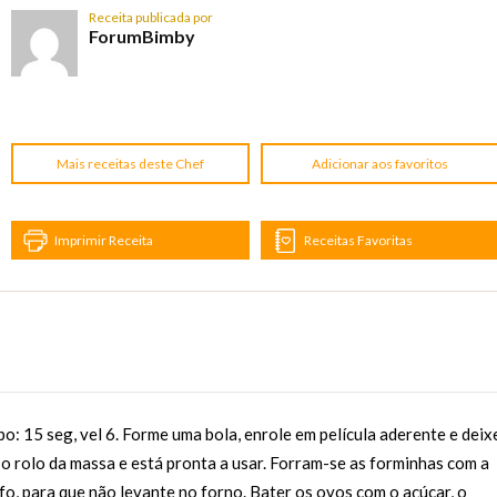
Receita publicada por
ForumBimby
Mais receitas deste Chef
Adicionar aos favoritos
Imprimir Receita
Receitas Favoritas
: 15 seg, vel 6. Forme uma bola, enrole em película aderente e deix
 o rolo da massa e está pronta a usar. Forram-se as forminhas com a
fo, para que não levante no forno. Bater os ovos com o açúcar, o