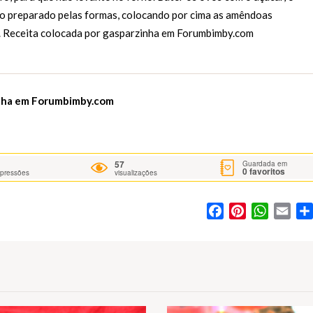
dir o preparado pelas formas, colocando por cima as amêndoas
. Receita colocada por gasparzinha em
Forumbimby.com
inha em
Forumbimby.com
57
Guardada em
0
favoritos
mpressões
visualizações
Facebook
Pinterest
WhatsA
Ema