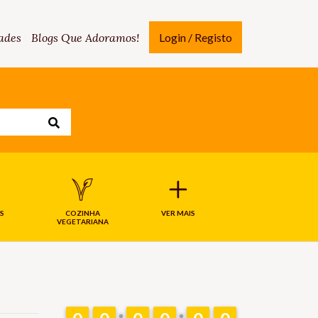
ades
Blogs Que Adoramos!
Login / Registo
S
COZINHA
VER MAIS
VEGETARIANA