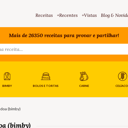
Receitas
+Recentes
+Vistas
Blog & Novid
Mais de 26350 receitas para provar e partilhar!
BIMBY
BOLOS E TORTAS
CARNE
CELÍACO
doa (bimby)
oa (bimby)