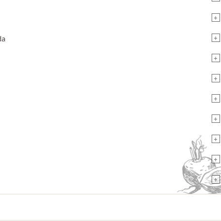
+
+
da
+
+
+
+
+
+
+