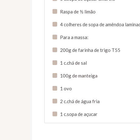
Raspa de ½ limão
4 colheres de sopa de amêndoa lamina
Para a massa:
200g de farinha de trigo T55
1 c.chá de sal
100g de manteiga
1 ovo
2 c.chá de água fria
1 c.sopa de açucar