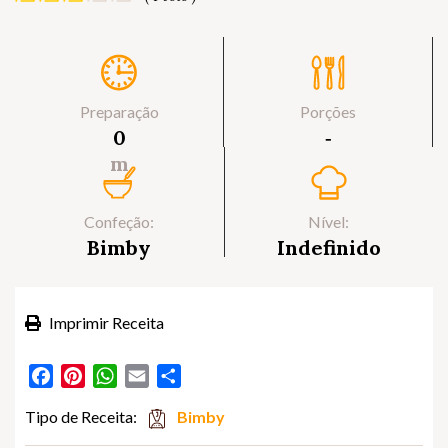
Preparação
Porções
0
‐
m
Confeção:
Nível:
Bimby
Indefinido
Imprimir Receita
Facebook
Pinterest
WhatsApp
Email
Partilhar
Tipo de Receita:
Bimby