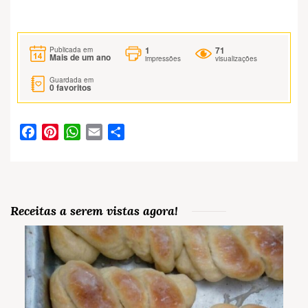
1
71
Publicada em
Mais de um ano
impressões
visualizações
Guardada em
0
favoritos
Facebook
Pinterest
WhatsApp
Email
Partilhar
Receitas a serem vistas agora!