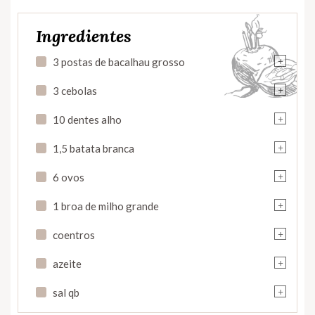
Ingredientes
+
3 postas de bacalhau grosso
+
3 cebolas
+
10 dentes alho
+
1,5 batata branca
+
6 ovos
+
1 broa de milho grande
+
coentros
+
azeite
+
sal qb