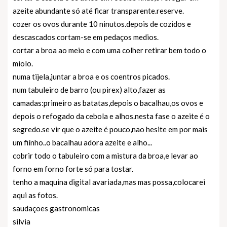
azeite abundante só até ficar transparente.reserve.
cozer os ovos durante 10 ninutos.depois de cozidos e
descascados cortam-se em pedaços medios.
cortar a broa ao meio e com uma colher retirar bem todo o
miolo.
numa tijela,juntar a broa e os coentros picados.
num tabuleiro de barro (ou pirex) alto,fazer as
camadas:primeiro as batatas,depois o bacalhau,os ovos e
depois o refogado da cebola e alhos.nesta fase o azeite é o
segredo.se vir que o azeite é pouco,nao hesite em por mais
um fiínho..o bacalhau adora azeite e alho...
cobrir todo o tabuleiro com a mistura da broa,e levar ao
forno em forno forte só para tostar.
tenho a maquina digital avariada,mas mas possa,colocarei
aqui as fotos.
saudaçoes gastronomicas
silvia