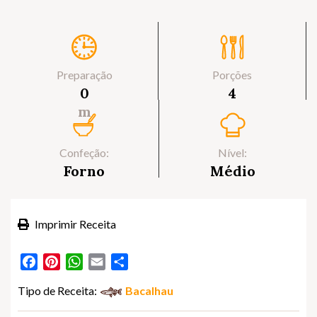
Preparação
Porções
0
4
m
Confeção:
Nível:
Forno
Médio
Imprimir Receita
Facebook
Pinterest
WhatsApp
Email
Partilhar
Tipo de Receita:
Bacalhau