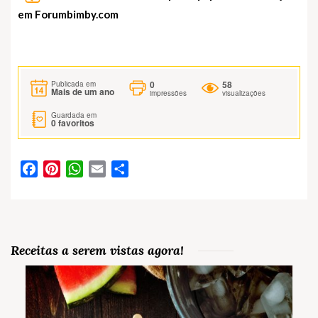
em
Forumbimby.com
0
58
Publicada em
Mais de um ano
impressões
visualizações
Guardada em
0
favoritos
Facebook
Pinterest
WhatsApp
Email
Partilhar
Receitas a serem vistas agora!