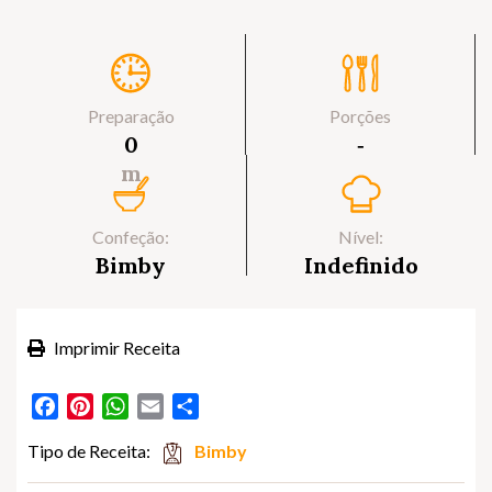
Preparação
Porções
0
‐
m
Confeção:
Nível:
Bimby
Indefinido
Imprimir Receita
Facebook
Pinterest
WhatsApp
Email
Partilhar
Tipo de Receita:
Bimby