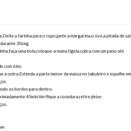
Deite a farinha para o copo,junte a margarina,o ovo,a pitada de sal
6 durante 30seg.
rinha,faça uma bola,coloque-a numa tigela,cubra com um pano até
de com óleo
ue a outra.Estenda a parte menor da massa no tabuleiro e espalhe e
ços.
ando os bordos para dentro.
oximadamente 45min.Verifique a cozedura,retire,deixe
ços.
om