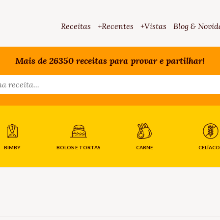
Receitas
+Recentes
+Vistas
Blog & Novid
Mais de 26350 receitas para provar e partilhar!
BIMBY
BOLOS E TORTAS
CARNE
CELÍACO