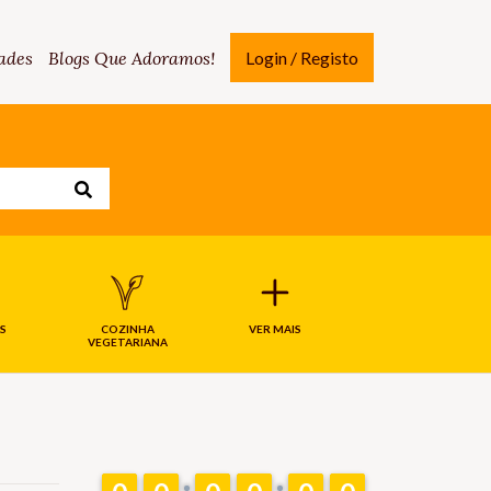
ades
Blogs Que Adoramos!
Login / Registo
S
COZINHA
VER MAIS
VEGETARIANA