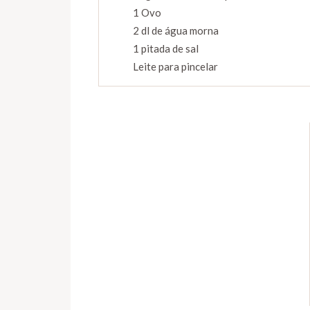
1 Ovo
2 dl de água morna
1 pitada de sal
Leite para pincelar