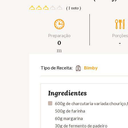
( 1 voto )
Preparação
Porções
0
‐
m
Tipo de Receita:
Bimby
Ingredientes
600g de charcutaria variada:chouriço,
500g de farinha
60g margarina
30g de fermento de padeiro