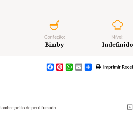
Confeção:
Nível:
Bimby
Indefinido
Facebook
Pinterest
WhatsApp
Email
Partilhar
Imprimir Recei
+
fiambre,peito de perú fumado