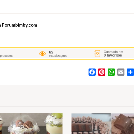
m
Forumbimby.com
65
Guardada em
0
favoritos
mpressões
visualizações
Facebook
Pinterest
WhatsA
Ema