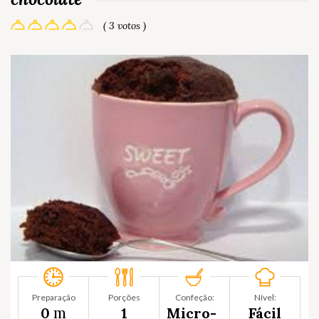
( 3 votos )
Preparação
Porções
Confeção:
Nível:
m
0
1
Micro-
Fácil