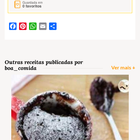
Guardada em
0
favoritos
Facebook
Pinterest
WhatsApp
Email
Partilhar
Outras receitas publicadas por
boa_comida
Ver mais +