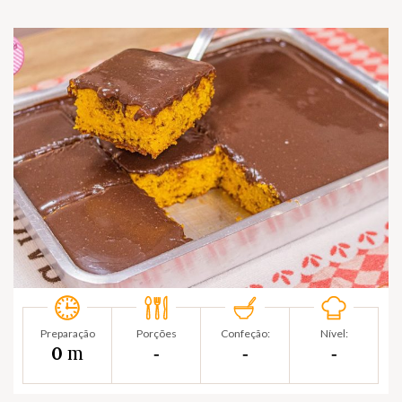
Preparação
Porções
Confeção:
Nível:
m
0
‐
‐
‐