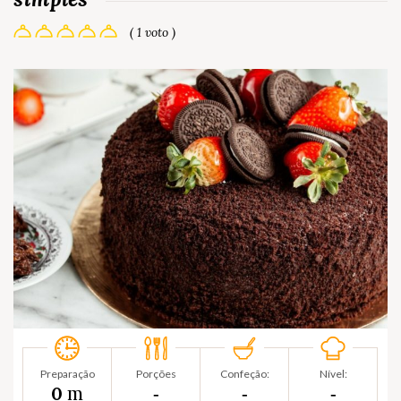
( 1 voto )
Preparação
Porções
Confeção:
Nível:
m
0
‐
‐
‐