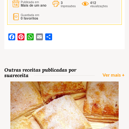
3
412
Publicada em
Mais de um ano
impressões
visualizações
Guardada em
0
favoritos
Facebook
Pinterest
WhatsApp
Email
Partilhar
Outras receitas publicadas por
suareceita
Ver mais +