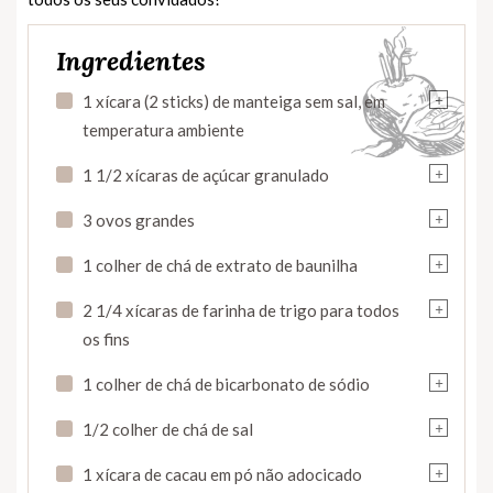
Ingredientes
+
1 xícara (2 sticks) de manteiga sem sal, em
temperatura ambiente
+
1 1/2 xícaras de açúcar granulado
+
3 ovos grandes
+
1 colher de chá de extrato de baunilha
+
2 1/4 xícaras de farinha de trigo para todos
os fins
+
1 colher de chá de bicarbonato de sódio
+
1/2 colher de chá de sal
+
1 xícara de cacau em pó não adocicado