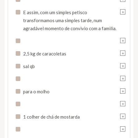
+
E assim, com um simples petisco
transformamos uma simples tarde, num
agradável momento de convivio com a familia.
+
+
2,5 kg de caracoletas
+
sal qb
+
+
para o molho
+
+
1 colher de chá de mostarda
+