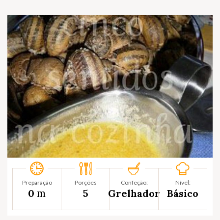
Preparação
Porções
Confeção:
Nível:
m
0
5
Grelhador
Básico