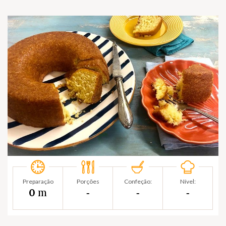
Preparação
Porções
Confeção:
Nível:
m
0
‐
‐
‐