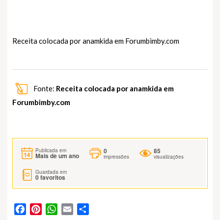
Receita colocada por anamkida em
Forumbimby.com
Fonte:
Receita colocada por anamkida em
Forumbimby.com
0
85
Publicada em
Mais de um ano
impressões
visualizações
Guardada em
0
favoritos
Facebook
Pinterest
WhatsApp
Email
Partilhar