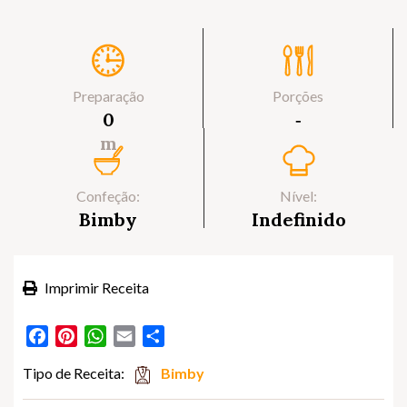
Preparação
Porções
0
‐
m
Confeção:
Nível:
Bimby
Indefinido
Imprimir Receita
Facebook
Pinterest
WhatsApp
Email
Partilhar
Tipo de Receita:
Bimby