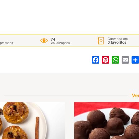
74
Guardada em
0
favoritos
mpressões
visualizações
Facebook
Pinterest
WhatsA
Ema
Ver