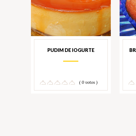
PUDIM DE IOGURTE
BR
( 0 votos )