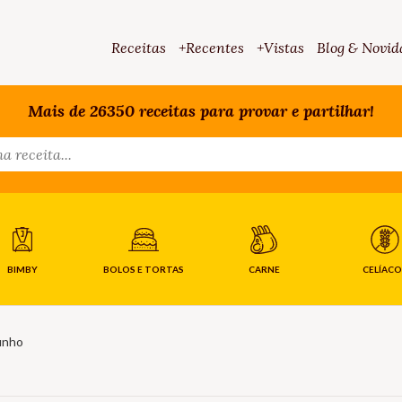
Receitas
+Recentes
+Vistas
Blog & Novid
Mais de 26350 receitas para provar e partilhar!
BIMBY
BOLOS E TORTAS
CARNE
CELÍACO
finho