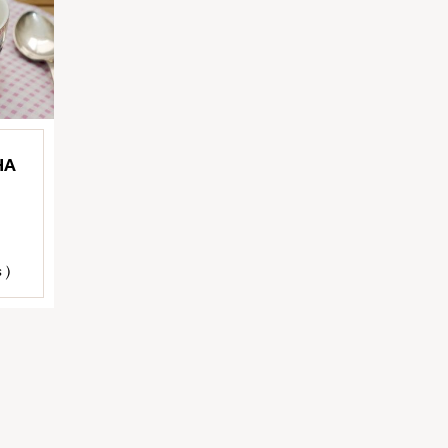
HA
 )