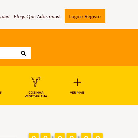
ades
Blogs Que Adoramos!
Login / Registo
S
COZINHA
VER MAIS
VEGETARIANA