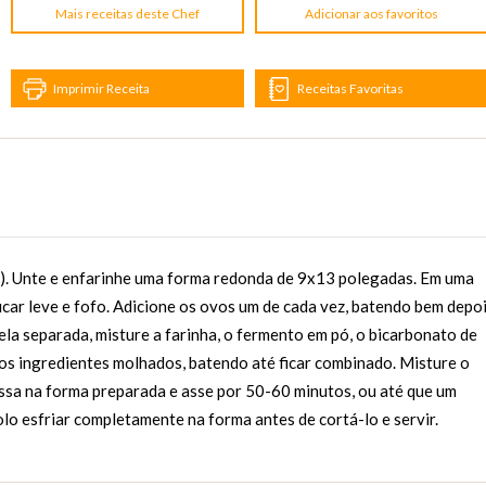
Mais receitas deste Chef
Adicionar aos favoritos
Imprimir Receita
Receitas Favoritas
). Unte e enfarinhe uma forma redonda de 9x13 polegadas. Em uma
ficar leve e fofo. Adicione os ovos um de cada vez, batendo bem depo
ela separada, misture a farinha, o fermento em pó, o bicarbonato de
 aos ingredientes molhados, batendo até ficar combinado. Misture o
ssa na forma preparada e asse por 50-60 minutos, ou até que um
bolo esfriar completamente na forma antes de cortá-lo e servir.