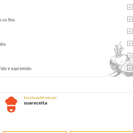
+
+
 os fins
+
+
dio
+
+
rrido e espremido
Receita publicada por
suareceita