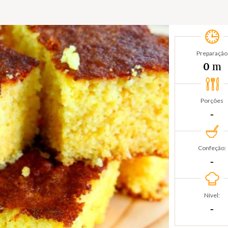
Preparação
m
0
Porções
‐
Confeção:
‐
Nível:
‐