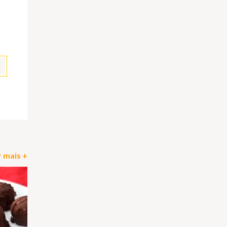
pp
il
Partilhar
 mais +