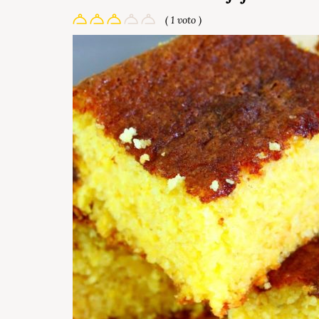
( 1 voto )