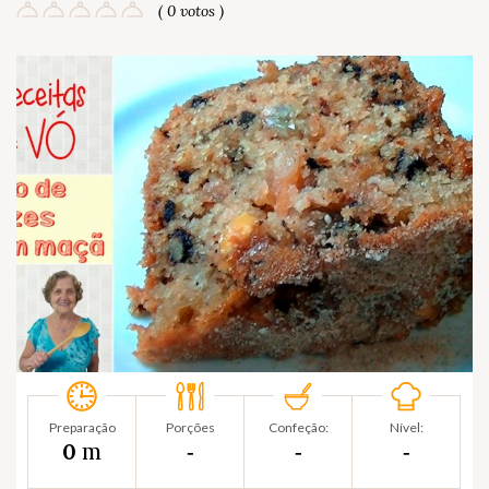
( 0 votos )
Preparação
Porções
Confeção:
Nível:
m
0
‐
‐
‐