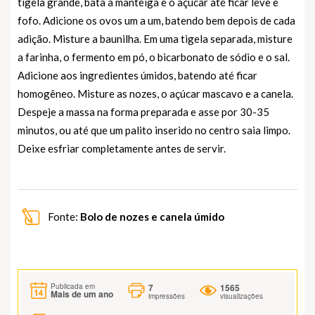
tigela grande, bata a manteiga e o açúcar até ficar leve e
fofo. Adicione os ovos um a um, batendo bem depois de cada
adição. Misture a baunilha. Em uma tigela separada, misture
a farinha, o fermento em pó, o bicarbonato de sódio e o sal.
Adicione aos ingredientes úmidos, batendo até ficar
homogêneo. Misture as nozes, o açúcar mascavo e a canela.
Despeje a massa na forma preparada e asse por 30-35
minutos, ou até que um palito inserido no centro saia limpo.
Deixe esfriar completamente antes de servir.
Fonte:
Bolo de nozes e canela úmido
7
1565
Publicada em
Mais de um ano
impressões
visualizações