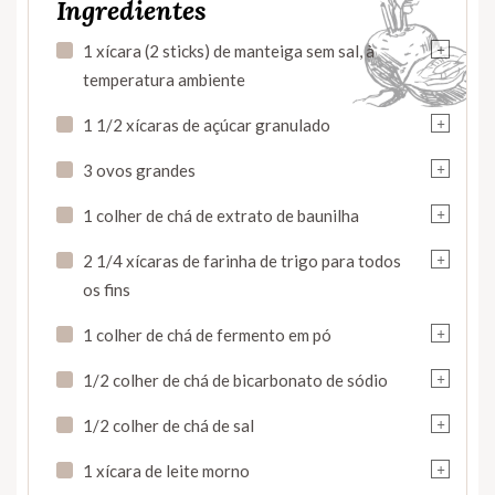
Ingredientes
+
1 xícara (2 sticks) de manteiga sem sal, à
temperatura ambiente
+
1 1/2 xícaras de açúcar granulado
+
3 ovos grandes
+
1 colher de chá de extrato de baunilha
+
2 1/4 xícaras de farinha de trigo para todos
os fins
+
1 colher de chá de fermento em pó
+
1/2 colher de chá de bicarbonato de sódio
+
1/2 colher de chá de sal
+
1 xícara de leite morno