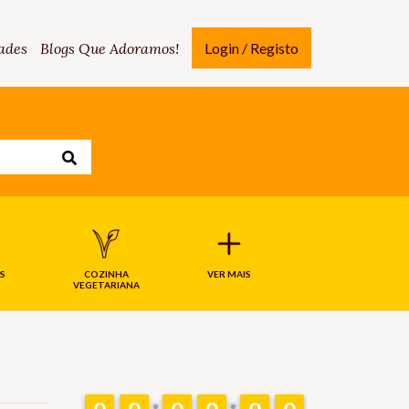
ades
Blogs Que Adoramos!
Login / Registo
S
COZINHA
VER MAIS
VEGETARIANA