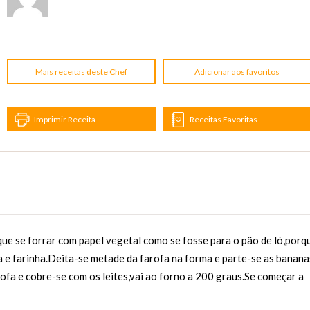
Mais receitas deste Chef
Adicionar aos favoritos
Imprimir Receita
Receitas Favoritas
e se forrar com papel vegetal como se fosse para o pão de ló,porq
ga e farinha.Deita-se metade da farofa na forma e parte-se as banana
rofa e cobre-se com os leites,vai ao forno a 200 graus.Se começar a