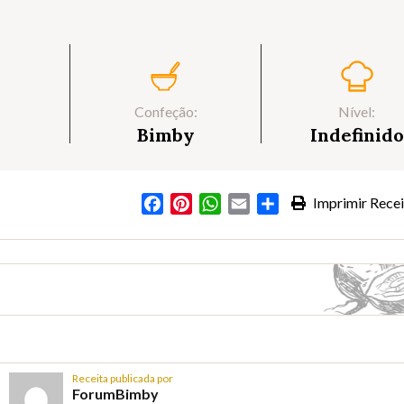
Confeção:
Nível:
Bimby
Indefinido
Facebook
Pinterest
WhatsApp
Email
Partilhar
Imprimir Recei
Receita publicada por
ForumBimby