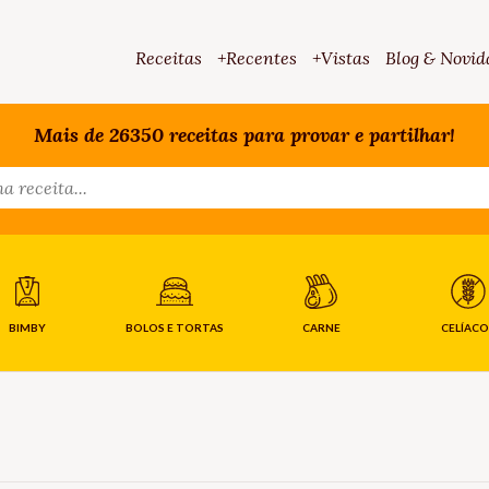
Receitas
+Recentes
+Vistas
Blog & Novid
Mais de 26350 receitas para provar e partilhar!
BIMBY
BOLOS E TORTAS
CARNE
CELÍACO