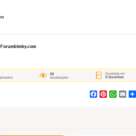
om
m
Forumbimby.com
39
Guardada em
0
favoritos
mpressões
visualizações
Facebook
Pinterest
WhatsA
Ema