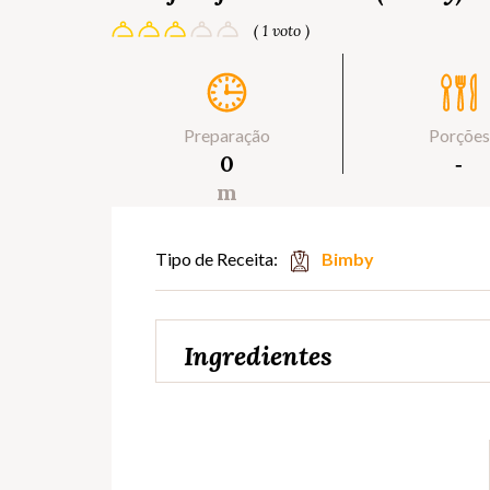
( 1 voto )
Preparação
Porções
0
‐
m
Tipo de Receita:
Bimby
Ingredientes