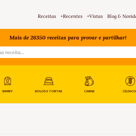
Receitas
+Recentes
+Vistas
Blog & Novid
Mais de 26350 receitas para provar e partilhar!
BIMBY
BOLOS E TORTAS
CARNE
CELÍACO