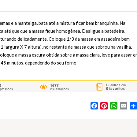
gemas e a manteiga, bata até a mistura ficar bem branquinha. Na
bata até que que a massa fique homogênea. Desligue a batedeira,
isturando delicadamente. Coloque 1/3 da massa em assadeira bem
 largura X 7 altura), no restante de massa que sobrou na vasilha,
oloque a massa escura obtida sobre a massa clara, leve para assar e
a 45 minutos, dependendo do seu forno
0
1677
Guardada em
0
favoritos
mpressões
visualizações
Facebook
Pinterest
WhatsA
Ema