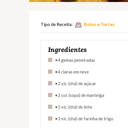
Tipo de Receita:
Bolos e Tortas
Ingredientes
•4 gemas peneiradas
•4 claras em neve
•2 xíc. (chá) de açúcar
•2 col. (sopa) de manteiga
•1 xíc. (chá) de leite
•3 xíc. (chá) de farinha de trigo