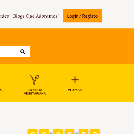
ades
Blogs Que Adoramos!
Login / Registo
S
COZINHA
VER MAIS
VEGETARIANA