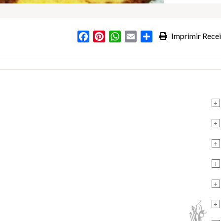
Facebook
Pinterest
WhatsApp
Email
Partilhar
Imprimir Recei
+
+
+
+
+
+