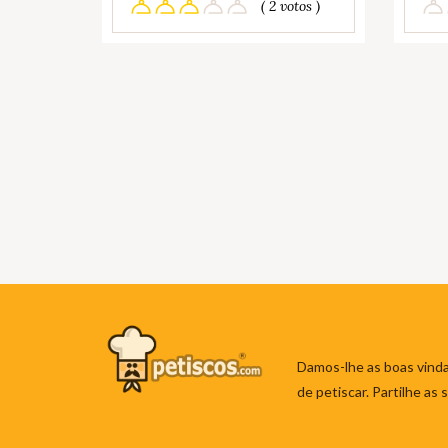
( 2 votos )
Damos-lhe as boas vinda
de petiscar. Partilhe as