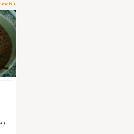
 mais +
s )