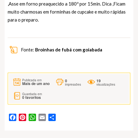
,Asse em forno preaquecido a 180º por 15min. Dica ,Ficam
muito charmosas em forminhas de cupcake e muito rápidas
para o preparo.
Fonte:
Broinhas de fubá com goiabada
0
19
Publicada em
Mais de um ano
impressões
visualizações
Guardada em
0
favoritos
Facebook
Pinterest
WhatsApp
Email
Partilhar