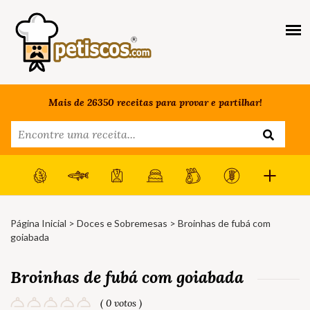
Mais de 26350 receitas para provar e partilhar!
Página Inicial
>
Doces e Sobremesas
> Broinhas de fubá com
goiabada
Broinhas de fubá com goiabada
( 0 votos )