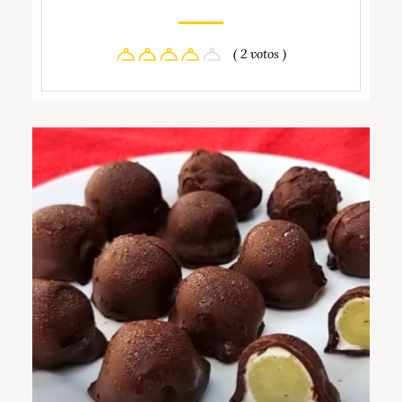
( 2 votos )