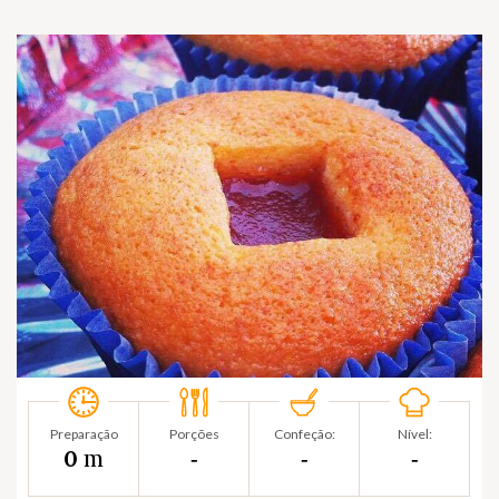
Preparação
Porções
Confeção:
Nível:
m
0
‐
‐
‐