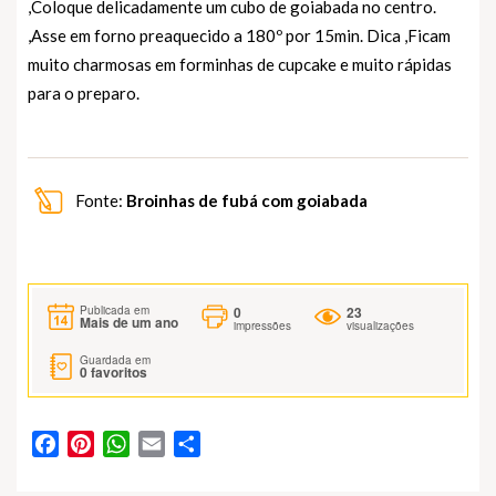
,Coloque delicadamente um cubo de goiabada no centro.
,Asse em forno preaquecido a 180º por 15min. Dica ,Ficam
muito charmosas em forminhas de cupcake e muito rápidas
para o preparo.
Fonte:
Broinhas de fubá com goiabada
0
23
Publicada em
Mais de um ano
impressões
visualizações
Guardada em
0
favoritos
Facebook
Pinterest
WhatsApp
Email
Partilhar