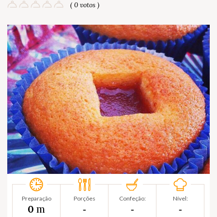
( 0 votos )
Preparação
Porções
Confeção:
Nível:
m
0
‐
‐
‐