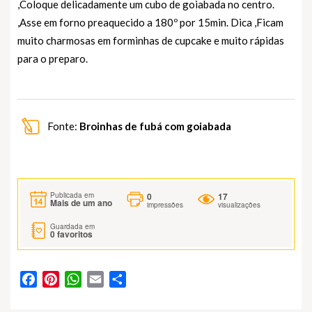
,Coloque delicadamente um cubo de goiabada no centro.
,Asse em forno preaquecido a 180º por 15min. Dica ,Ficam
muito charmosas em forminhas de cupcake e muito rápidas
para o preparo.
Fonte:
Broinhas de fubá com goiabada
0
17
Publicada em
Mais de um ano
impressões
visualizações
Guardada em
0
favoritos
Facebook
Pinterest
WhatsApp
Email
Partilhar