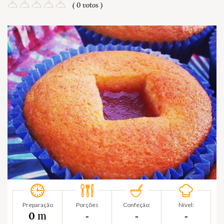
( 0 votos )
Preparação
Porções
Confeção:
Nível:
m
0
‐
‐
‐