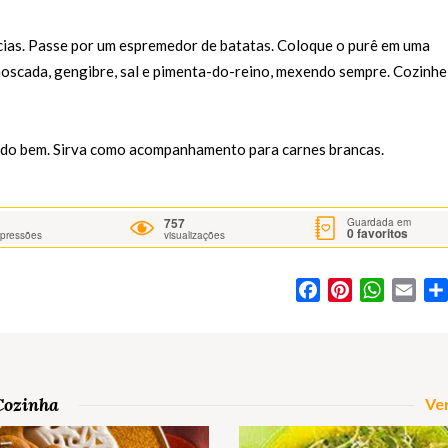
ias. Passe por um espremedor de batatas. Coloque o purê em uma
moscada, gengibre, sal e pimenta-do-reino, mexendo sempre. Cozinhe
ndo bem. Sirva como acompanhamento para carnes brancas.
757
Guardada em
0
favoritos
mpressões
visualizações
Facebook
Pinterest
WhatsA
Ema
Cozinha
Ver