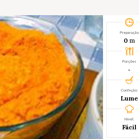
Preparação
m
0
Porções
‐
Confeção:
Lume
Nível:
Fácil