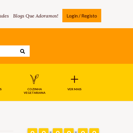
ades
Blogs Que Adoramos!
Login / Registo
S
COZINHA
VER MAIS
VEGETARIANA