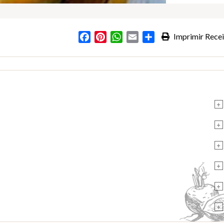
Facebook
Pinterest
WhatsApp
Email
Partilhar
Imprimir Recei
+
+
+
+
+
+