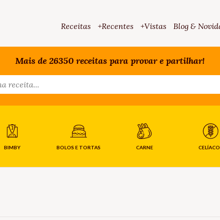
Receitas
+Recentes
+Vistas
Blog & Novid
Mais de 26350 receitas para provar e partilhar!
BIMBY
BOLOS E TORTAS
CARNE
CELÍACO