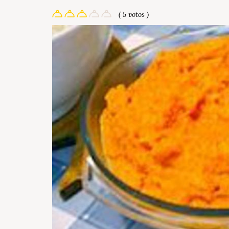
( 5 votos )