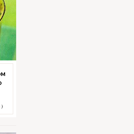
OM
O
 )