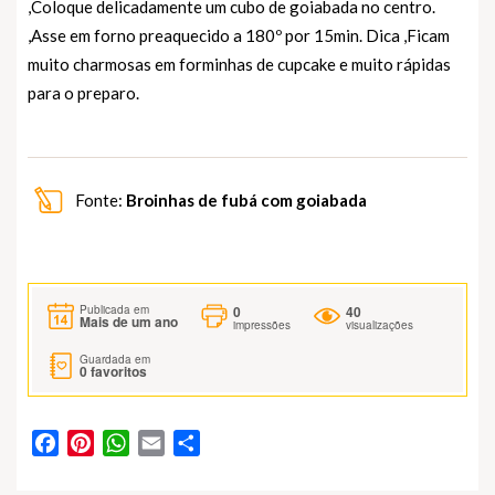
,Coloque delicadamente um cubo de goiabada no centro.
,Asse em forno preaquecido a 180º por 15min. Dica ,Ficam
muito charmosas em forminhas de cupcake e muito rápidas
para o preparo.
Fonte:
Broinhas de fubá com goiabada
0
40
Publicada em
Mais de um ano
impressões
visualizações
Guardada em
0
favoritos
Facebook
Pinterest
WhatsApp
Email
Partilhar