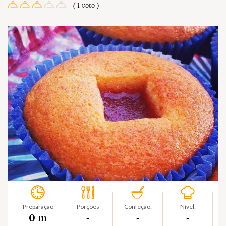
( 1 voto )
Preparação
Porções
Confeção:
Nível:
m
0
‐
‐
‐