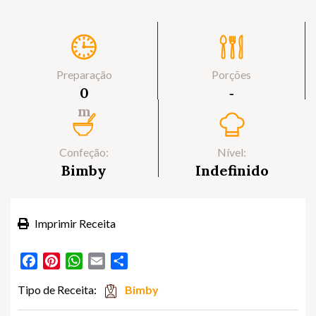
Preparação
Porções
0
‐
m
Confeção:
Nível:
Bimby
Indefinido
Imprimir Receita
Facebook
Pinterest
WhatsApp
Email
Partilhar
Tipo de Receita:
Bimby