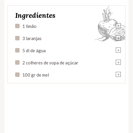
Ingredientes
+
1 limão
+
3 laranjas
+
5 dl de água
+
2 colheres de sopa de açúcar
+
100 gr de mel