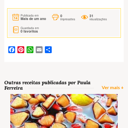
0
31
Publicada em
Mais de um ano
impressões
visualizações
Guardada em
0
favoritos
Facebook
Pinterest
WhatsApp
Email
Partilhar
Outras receitas publicadas por Paula
Ferreira
Ver mais +