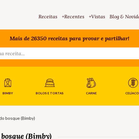
Receitas
+Recentes
+Vistas
Blog & Novid
Mais de 26350 receitas para provar e partilhar!
BIMBY
BOLOS E TORTAS
CARNE
CELÍACO
do bosque (Bimby)
 bosque (Bimby)