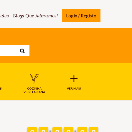
ades
Blogs Que Adoramos!
Login / Registo
S
COZINHA
VER MAIS
VEGETARIANA