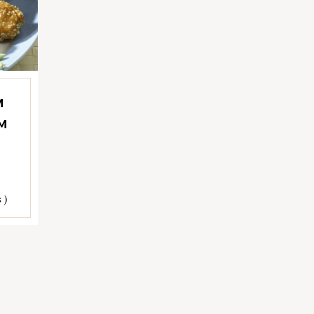
M
IM
 )