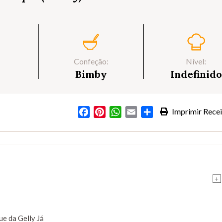
Confeção:
Nível:
Bimby
Indefinido
Facebook
Pinterest
WhatsApp
Email
Partilhar
Imprimir Recei
+
ue da Gelly Já