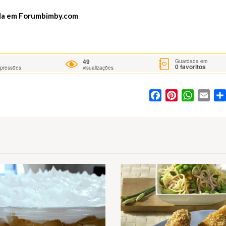
da em
Forumbimby.com
49
Guardada em
0
favoritos
mpressões
visualizações
Facebook
Pinterest
WhatsA
Ema