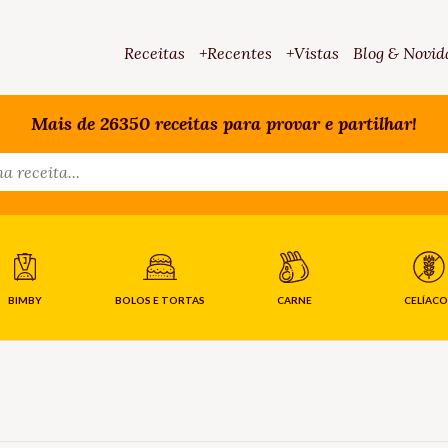
Receitas
+Recentes
+Vistas
Blog & Novid
Mais de 26350 receitas para provar e partilhar!
BIMBY
BOLOS E TORTAS
CARNE
CELÍACO