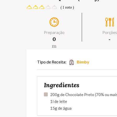
( 1 voto )
Preparação
Porções
0
‐
m
Tipo de Receita:
Bimby
Ingredientes
200g de Chocolate Preto (70% ou mais
1l de leite
15g de água