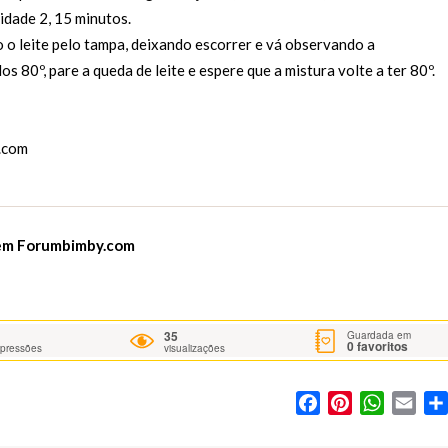
idade 2, 15 minutos.
o o leite pelo tampa, deixando escorrer e vá observando a
 80º, pare a queda de leite e espere que a mistura volte a ter 80º.
.com
 em
Forumbimby.com
35
Guardada em
0
favoritos
mpressões
visualizações
Facebook
Pinterest
WhatsA
Ema