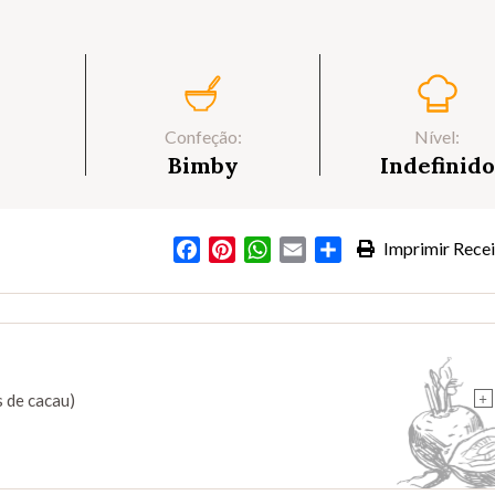
Confeção:
Nível:
Bimby
Indefinido
Facebook
Pinterest
WhatsApp
Email
Partilhar
Imprimir Recei
+
 de cacau)