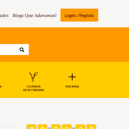
ades
Blogs Que Adoramos!
Login / Registo
S
COZINHA
VER MAIS
VEGETARIANA