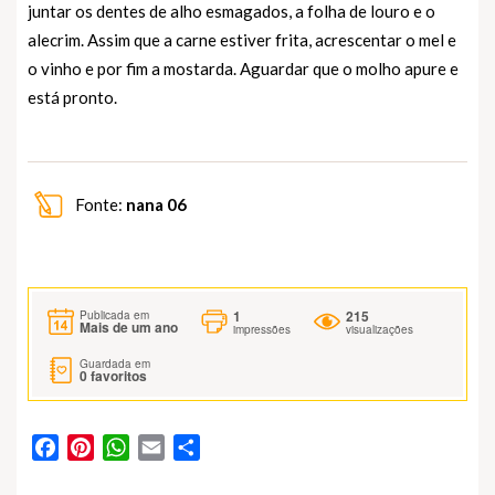
juntar os dentes de alho esmagados, a folha de louro e o
alecrim. Assim que a carne estiver frita, acrescentar o mel e
o vinho e por fim a mostarda. Aguardar que o molho apure e
está pronto.
Fonte:
nana 06
1
215
Publicada em
Mais de um ano
impressões
visualizações
Guardada em
0
favoritos
Facebook
Pinterest
WhatsApp
Email
Partilhar