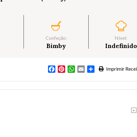
Confeção:
Nível:
Bimby
Indefinido
Facebook
Pinterest
WhatsApp
Email
Partilhar
Imprimir Recei
+