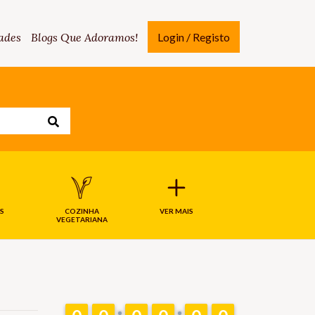
ades
Blogs Que Adoramos!
Login / Registo
S
COZINHA
VER MAIS
VEGETARIANA