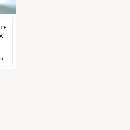
ITE
A
 )