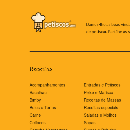
Damos-lhe as boas vinda
de petiscar. Partilhe as
Receitas
Acompanhamentos
Entradas e Petiscos
Bacalhau
Peixe e Marisco
Bimby
Receitas de Massas
Bolos e Tortas
Receitas especiais
Carne
Saladas e Molhos
Celíacos
Sopas
Cozinha Vegetariana
Sumos e Bebidas