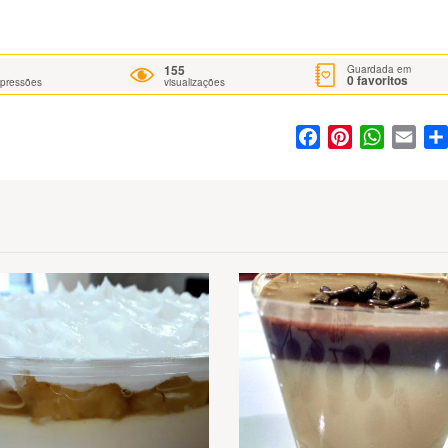
155
Guardada em
0
favoritos
mpressões
visualizações
Facebook
Pinterest
WhatsA
Ema