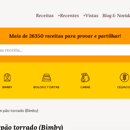
Receitas
+Recentes
+Vistas
Blog & Novid
Mais de 26350 receitas para provar e partilhar!
BIMBY
BOLOS E TORTAS
CARNE
CELÍACO
 pão torrado (Bimby)
pão torrado (Bimby)