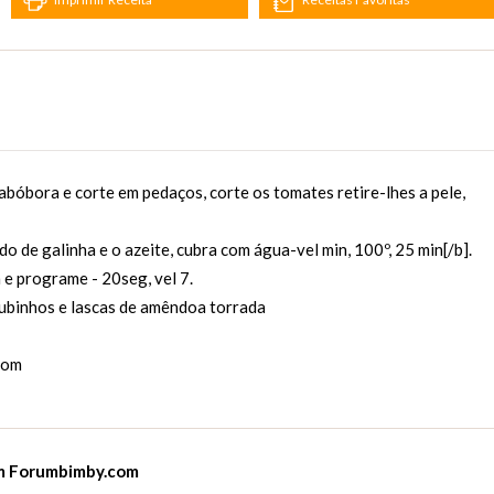
 abóbora e corte em pedaços, corte os tomates retire-lhes a pele,
o de galinha e o azeite, cubra com água-vel min, 100º, 25 min[/b].
 e programe - 20seg, vel 7.
cubinhos e lascas de amêndoa torrada
com
em
Forumbimby.com