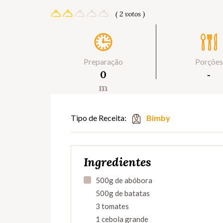
( 2 votos )
Preparação
Porções
0
‐
m
Tipo de Receita:
Bimby
Ingredientes
500g de abóbora
500g de batatas
3 tomates
1 cebola grande