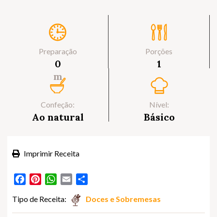
Preparação
Porções
0
1
m
Confeção:
Nível:
Ao natural
Básico
Imprimir Receita
Facebook
Pinterest
WhatsApp
Email
Partilhar
Tipo de Receita:
Doces e Sobremesas