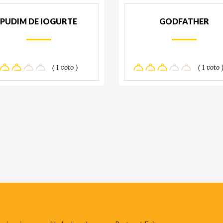
PUDIM DE IOGURTE
GODFATHER
( 1 voto )
( 1 voto 