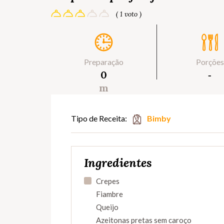
( 1 voto )
Preparação
Porções
0
‐
m
Tipo de Receita:
Bimby
Ingredientes
Crepes
Fiambre
Queijo
Azeitonas pretas sem caroço