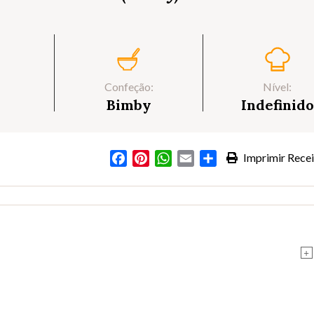
Confeção:
Nível:
Bimby
Indefinido
Facebook
Pinterest
WhatsApp
Email
Partilhar
Imprimir Recei
+