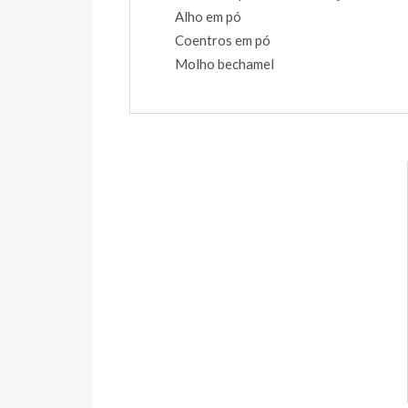
Alho em pó
Coentros em pó
Molho bechamel