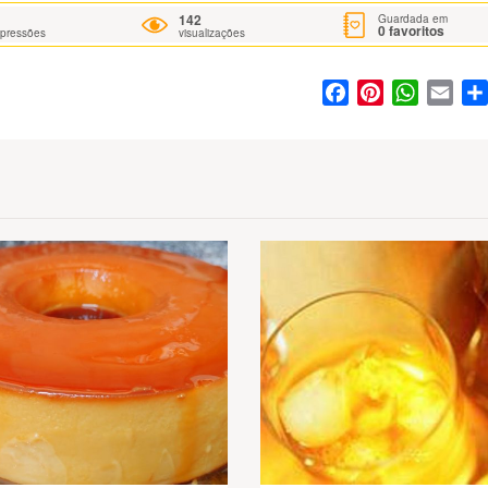
142
Guardada em
0
favoritos
mpressões
visualizações
Facebook
Pinterest
WhatsA
Ema