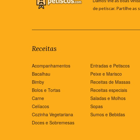
Damos-lhe as boas vinda
de petiscar. Partilhe as
Receitas
Acompanhamentos
Entradas e Petiscos
Bacalhau
Peixe e Marisco
Bimby
Receitas de Massas
Bolos e Tortas
Receitas especiais
Carne
Saladas e Molhos
Celíacos
Sopas
Cozinha Vegetariana
Sumos e Bebidas
Doces e Sobremesas