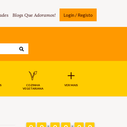
ades
Blogs Que Adoramos!
Login / Registo
S
COZINHA
VER MAIS
VEGETARIANA