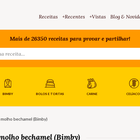
Receitas
+Recentes
+Vistas
Blog & Novid
Mais de 26350 receitas para provar e partilhar!
BIMBY
BOLOS E TORTAS
CARNE
CELÍACO
 molho bechamel (Bimby)
 molho bechamel (Bimby)