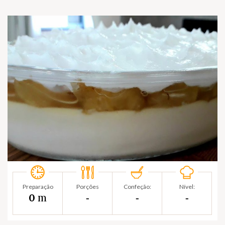
Preparação
Porções
Confeção:
Nível:
m
0
‐
‐
‐