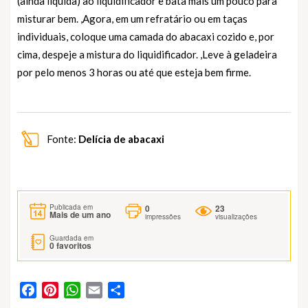
(ainda líquida) ao liquidificador e bata mais um pouco para
misturar bem. ,Agora, em um refratário ou em taças
individuais, coloque uma camada do abacaxi cozido e, por
cima, despeje a mistura do liquidificador. ,Leve à geladeira
por pelo menos 3 horas ou até que esteja bem firme.
Fonte:
Delícia de abacaxi
0
23
Publicada em
Mais de um ano
impressões
visualizações
Guardada em
0
favoritos
Facebook
Pinterest
WhatsApp
Email
Partilhar