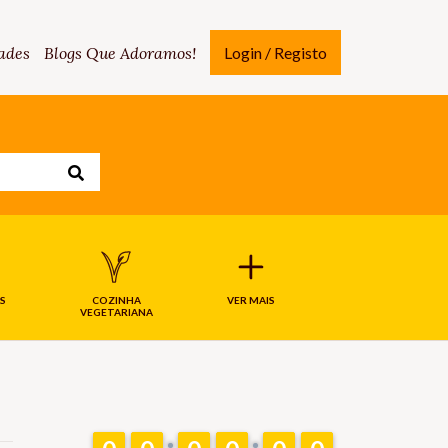
ades
Blogs Que Adoramos!
Login / Registo
S
COZINHA
VER MAIS
VEGETARIANA