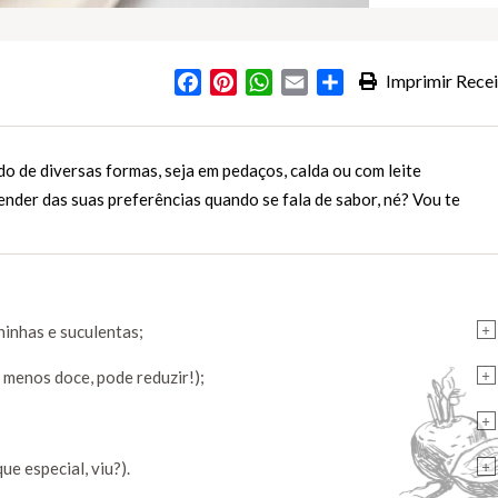
Facebook
Pinterest
WhatsApp
Email
Partilhar
Imprimir Recei
o de diversas formas, seja em pedaços, calda ou com leite
ender das suas preferências quando se fala de sabor, né? Vou te
+
inhas e suculentas;
+
r menos doce, pode reduzir!);
+
+
ue especial, viu?).