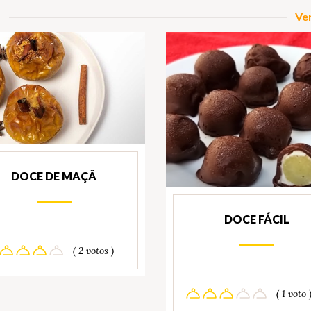
Ver
DOCE DE MAÇÃ
DOCE FÁCIL
( 2 votos )
( 1 voto 