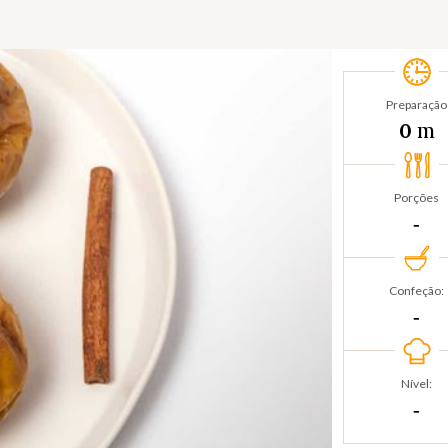
Preparação
m
0
Porções
‐
Confeção:
‐
Nível:
‐