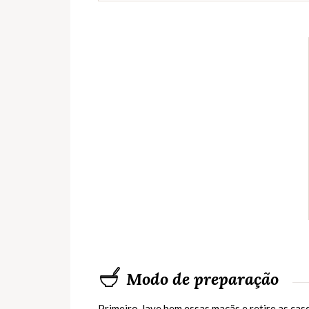
Modo de preparação
Primeiro, lave bem essas maçãs e retire as cas