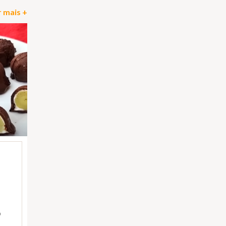
 mais +
)