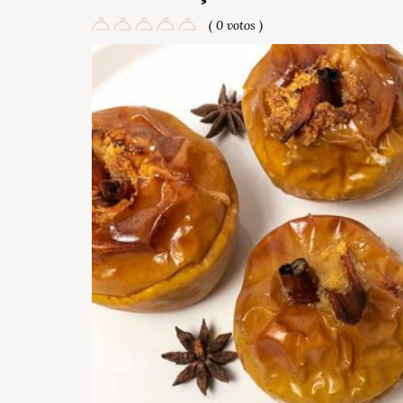
( 0 votos )