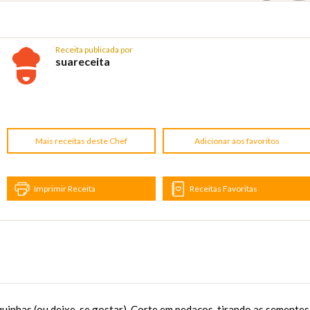
Receita publicada por
suareceita
Mais receitas deste Chef
Adicionar aos favoritos
Imprimir Receita
Receitas Favoritas
quinhas (ou deixe, se gostar). Corte em pedaços, tirando as sementes