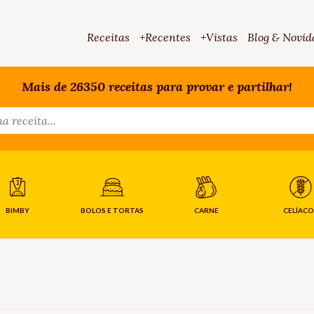
Receitas
+Recentes
+Vistas
Blog & Novid
Mais de 26350 receitas para provar e partilhar!
BIMBY
BOLOS E TORTAS
CARNE
CELÍACO