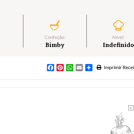
Confeção:
Nível:
Bimby
Indefinido
Facebook
Pinterest
WhatsApp
Email
Partilhar
Imprimir Recei
+