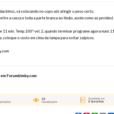
acinhos, vá colocando no copo até atingir o peso certo.
etire a casca e toda a parte branca ao limão, assim como as pevides)
e 11 min. Temp.100º vel. 2, quando terminar programe agora mais 1
, coloque o cesto em cima da tampa para evitar salpicos.
y.com
e em
Forumbimby.com
24
Guardada em
0
favoritos
mpressões
visualizações