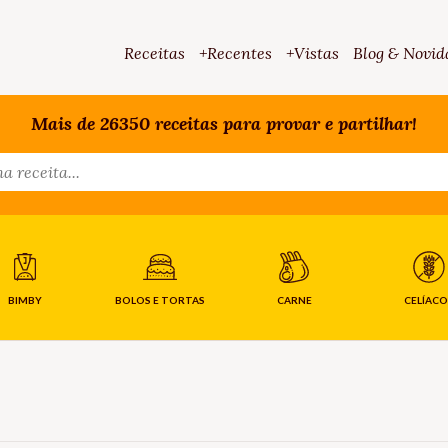
Receitas
+Recentes
+Vistas
Blog & Novid
Mais de 26350 receitas para provar e partilhar!
BIMBY
BOLOS E TORTAS
CARNE
CELÍACO