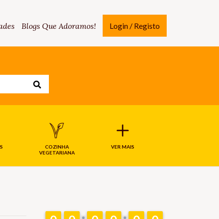
ades
Blogs Que Adoramos!
Login / Registo
S
COZINHA
VER MAIS
VEGETARIANA