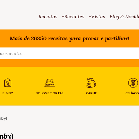
Receitas
+Recentes
+Vistas
Blog & Novid
Mais de 26350 receitas para provar e partilhar!
BIMBY
BOLOS E TORTAS
CARNE
CELÍACO
mby)
mby)