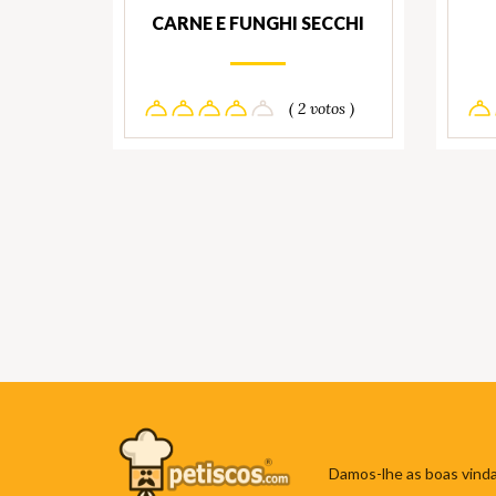
CARNE E FUNGHI SECCHI
( 2 votos )
Damos-lhe as boas vinda