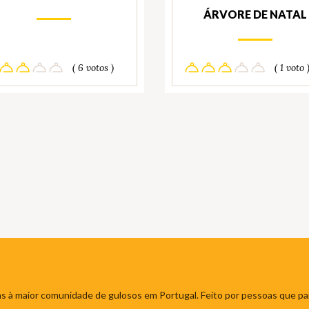
ÁRVORE DE NATAL
( 6 votos )
( 1 voto 
s à maior comunidade de gulosos em Portugal. Feito por pessoas que par