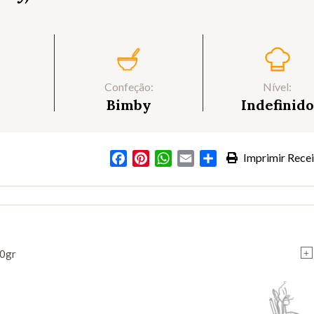
Confeção:
Nível:
Bimby
Indefinido
Facebook
Pinterest
WhatsApp
Email
Partilhar
Imprimir Recei
+
00gr