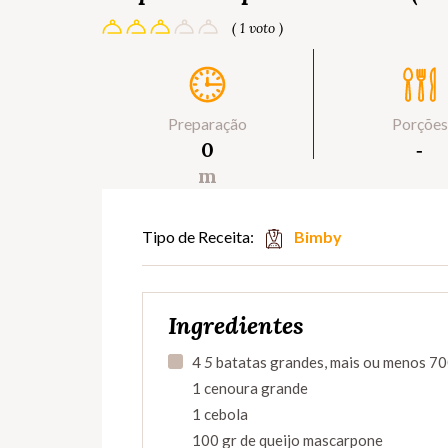
( 1 voto )
Preparação
Porções
0
‐
m
Tipo de Receita:
Bimby
Ingredientes
4
5
batatas grandes, mais ou menos 7
1 cenoura grande
1 cebola
100 gr de queijo mascarpone