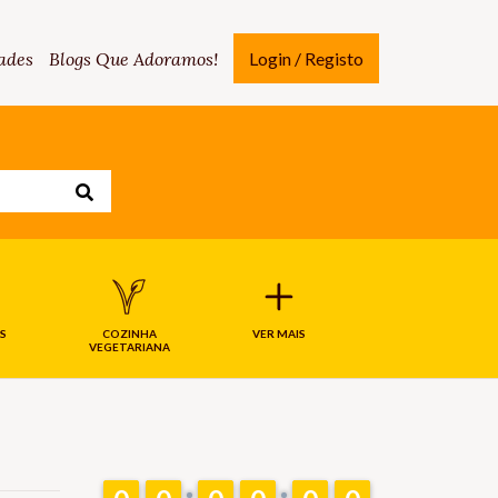
ades
Blogs Que Adoramos!
Login / Registo
S
COZINHA
VER MAIS
VEGETARIANA