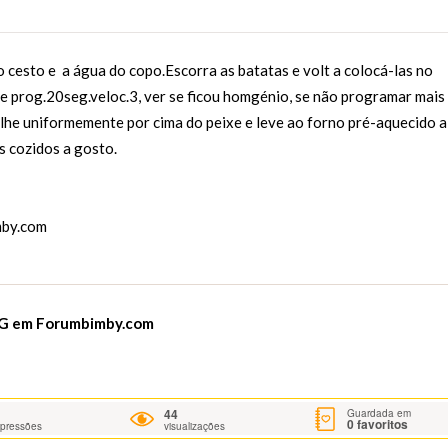
 o cesto e a água do copo.Escorra as batatas e volt a colocá-las no
e prog.20seg.veloc.3, ver se ficou homgénio, se não programar mais
lhe uniformemente por cima do peixe e leve ao forno pré-aquecido a
 cozidos a gosto.
by.com
 G em
Forumbimby.com
44
Guardada em
0
favoritos
mpressões
visualizações