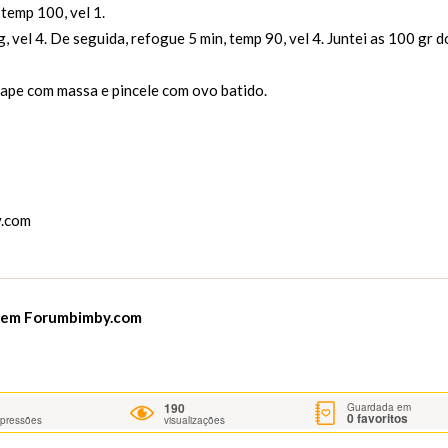
 temp 100, vel 1.
, vel 4. De seguida, refogue 5 min, temp 90, vel 4. Juntei as 100 gr d
tape com massa e pincele com ovo batido.
.com
a em
Forumbimby.com
190
Guardada em
0
favoritos
mpressões
visualizações