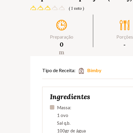
( 1 voto )
Preparação
Porções
0
‐
m
Tipo de Receita:
Bimby
Ingredientes
Massa:
1 ovo
Sal q.b.
100gr de água