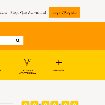
ades
Blogs Que Adoramos!
Login / Registo
S
COZINHA
VER MAIS
VEGETARIANA