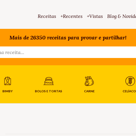
Receitas
+Recentes
+Vistas
Blog & Novid
Mais de 26350 receitas para provar e partilhar!
BIMBY
BOLOS E TORTAS
CARNE
CELÍACO