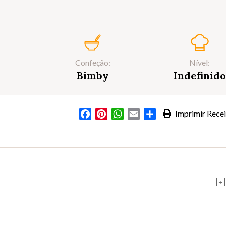
Confeção:
Nível:
Bimby
Indefinido
Facebook
Pinterest
WhatsApp
Email
Partilhar
Imprimir Recei
+