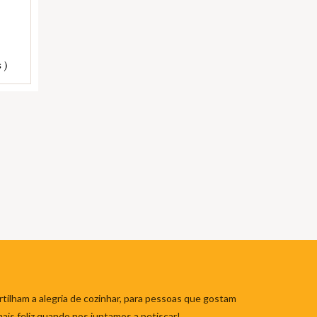
 )
tilham a alegria de cozinhar, para pessoas que gostam
mais feliz quando nos juntamos a petiscar!