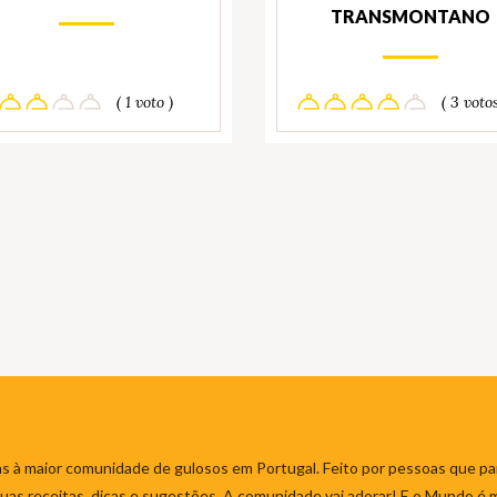
TRANSMONTANO
( 1 voto )
( 3 votos
s à maior comunidade de gulosos em Portugal. Feito por pessoas que par
 suas receitas, dicas e sugestões. A comunidade vai adorar! E o Mundo é 