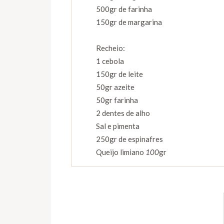
500gr de farinha
150gr de margarina
Recheio:
1 cebola
150gr de leite
50gr azeite
50gr farinha
2 dentes de alho
Sal e pimenta
250gr de espinafres
Queijo limiano
100
gr