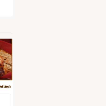
pp
il
Partilhar