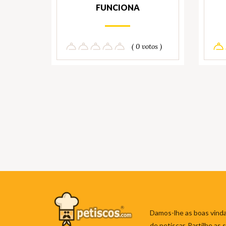
FUNCIONA
( 0 votos )
Damos-lhe as boas vinda
de petiscar. Partilhe as