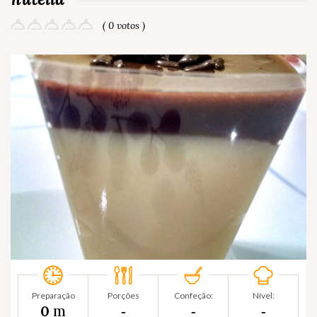
( 0 votos )
Preparação
Porções
Confeção:
Nível:
m
0
‐
‐
‐