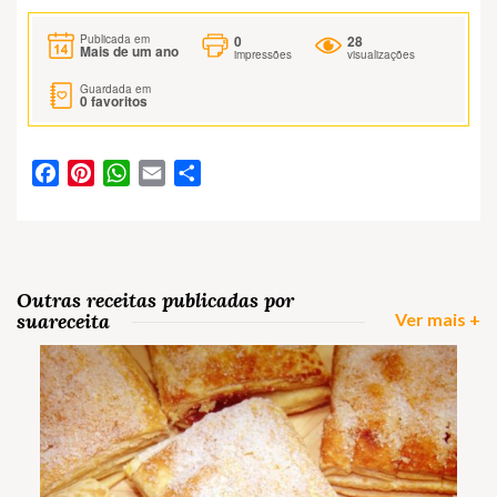
0
28
Publicada em
Mais de um ano
impressões
visualizações
Guardada em
0
favoritos
Facebook
Pinterest
WhatsApp
Email
Partilhar
Outras receitas publicadas por
suareceita
Ver mais +