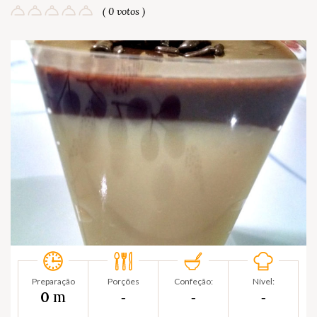
( 0 votos )
Preparação
Porções
Confeção:
Nível:
m
0
‐
‐
‐