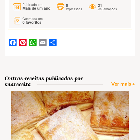
0
21
Publicada em
Mais de um ano
impressões
visualizações
Guardada em
0
favoritos
Facebook
Pinterest
WhatsApp
Email
Partilhar
Outras receitas publicadas por
suareceita
Ver mais +