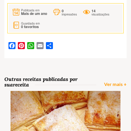
0
14
Publicada em
Mais de um ano
impressões
visualizações
Guardada em
0
favoritos
Facebook
Pinterest
WhatsApp
Email
Partilhar
Outras receitas publicadas por
suareceita
Ver mais +