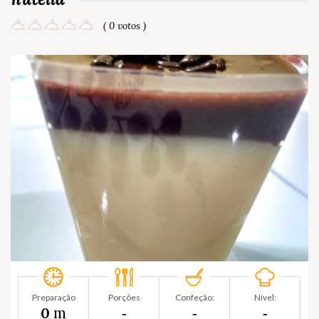
( 0 votos )
Preparação
Porções
Confeção:
Nível:
m
0
‐
‐
‐