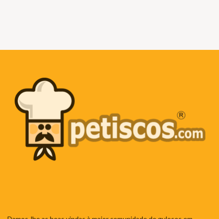
Damos-lhe as boas vindas à maior comunidade de gulosos em