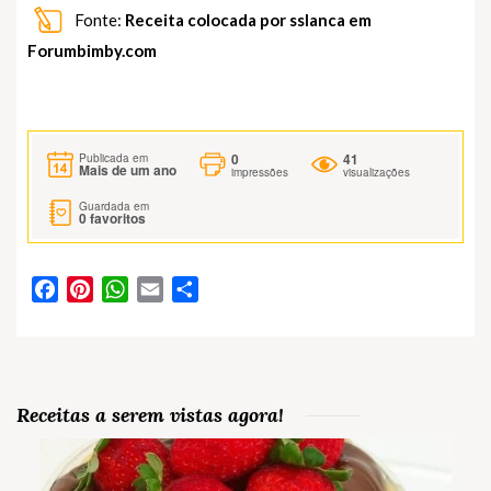
Fonte:
Receita colocada por sslanca em
Forumbimby.com
0
41
Publicada em
Mais de um ano
impressões
visualizações
Guardada em
0
favoritos
Facebook
Pinterest
WhatsApp
Email
Partilhar
Receitas a serem vistas agora!