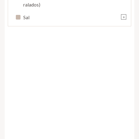
ralados)
+
Sal