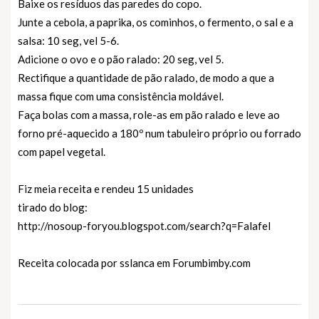
Baixe os resíduos das paredes do copo.
Junte a cebola, a paprika, os cominhos, o fermento, o sal e a
salsa: 10 seg, vel 5-6.
Adicione o ovo e o pão ralado: 20 seg, vel 5.
Rectifique a quantidade de pão ralado, de modo a que a
massa fique com uma consistência moldável.
Faça bolas com a massa, role-as em pão ralado e leve ao
forno pré-aquecido a 180º num tabuleiro próprio ou forrado
com papel vegetal.
Fiz meia receita e rendeu 15 unidades
tirado do blog:
http://nosoup-foryou.blogspot.com/search?q=Falafel
Receita colocada por sslanca em
Forumbimby.com