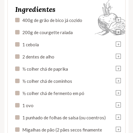
Ingredientes
+
400g de grão de bico já cozido
+
200g de courgette ralada
+
1 cebola
+
2 dentes de alho
+
½ colher chá de paprika
+
½ colher chá de cominhos
+
½ colher chá de fermento em pó
+
1 ovo
+
1 punhado de folhas de salsa (ou coentros)
+
Migalhas de pão (2 pães secos finamente