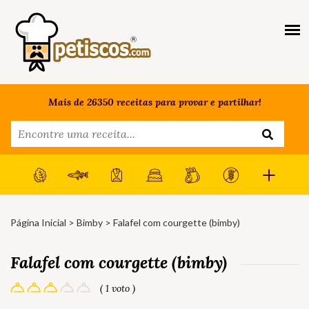
Mais de 26350 receitas para provar e partilhar!
Página Inicial
>
Bimby
> Falafel com courgette (bimby)
Falafel com courgette (bimby)
( 1 voto )