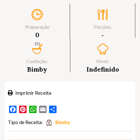
Preparação
Porções
0
‐
m
Confeção:
Nível:
Bimby
Indefinido
Imprimir Receita
Facebook
Pinterest
WhatsApp
Email
Partilhar
Tipo de Receita:
Bimby