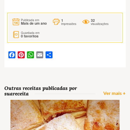
1
32
Publicada em
Mais de um ano
impressões
visualizações
Guardada em
0
favoritos
Facebook
Pinterest
WhatsApp
Email
Partilhar
Outras receitas publicadas por
suareceita
Ver mais +