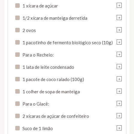
+
1 xícara de açúcar
+
1/2 xícara de manteiga derretida
+
2 ovos
+
1 pacotinho de fermento biológico seco (10g)
+
Para o Recheio:
+
1 lata de leite condensado
+
1 pacote de coco ralado (100g)
+
1 colher de sopa de manteiga
+
Para o Glacê:
+
2 xícaras de açúcar de confeiteiro
+
Suco de 1 limão