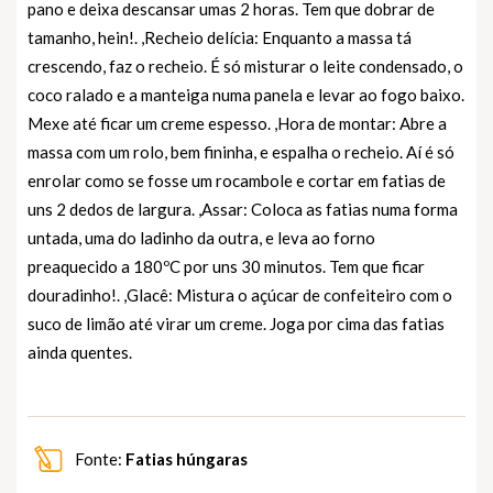
pano e deixa descansar umas 2 horas. Tem que dobrar de
tamanho, hein!. ,Recheio delícia: Enquanto a massa tá
crescendo, faz o recheio. É só misturar o leite condensado, o
coco ralado e a manteiga numa panela e levar ao fogo baixo.
Mexe até ficar um creme espesso. ,Hora de montar: Abre a
massa com um rolo, bem fininha, e espalha o recheio. Aí é só
enrolar como se fosse um rocambole e cortar em fatias de
uns 2 dedos de largura. ,Assar: Coloca as fatias numa forma
untada, uma do ladinho da outra, e leva ao forno
preaquecido a 180ºC por uns 30 minutos. Tem que ficar
douradinho!. ,Glacê: Mistura o açúcar de confeiteiro com o
suco de limão até virar um creme. Joga por cima das fatias
ainda quentes.
Fonte:
Fatias húngaras