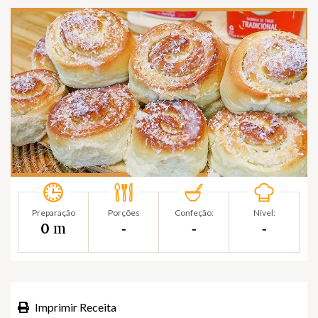
Preparação
Porções
Confeção:
Nível:
m
0
‐
‐
‐
Imprimir Receita