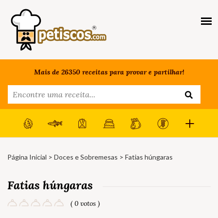
Mais de 26350 receitas para provar e partilhar!
Página Inicial
>
Doces e Sobremesas
> Fatias húngaras
Fatias húngaras
( 0 votos )