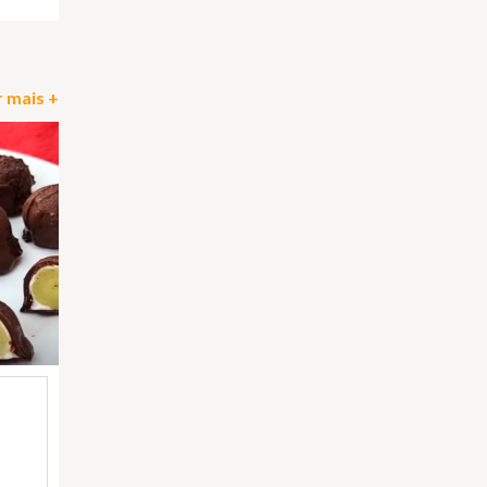
 mais +