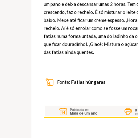
um pano e deixa descansar umas 2 horas. Tem q
crescendo, faz o recheio. É só misturar o leit
baixo. Mexe até ficar um creme espesso. ,Hora
recheio. Aí é só enrolar como se fosse um roca
fatias numa forma untada, uma do ladinho da o
que ficar douradinho!. ,Glacê: Mistura o açúca
das fatias ainda quentes.
Fonte:
Fatias húngaras
0
Publicada em
Mais de um ano
i