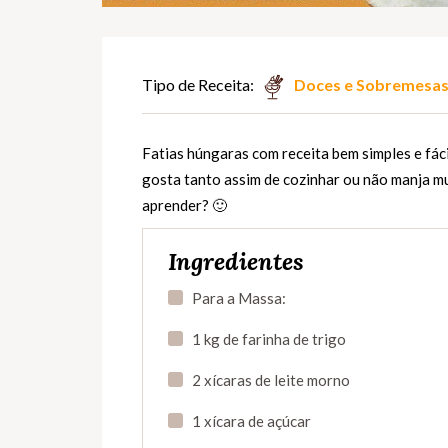
Tipo de Receita:
Doces e Sobremesa
Fatias húngaras com receita bem simples e fáci
gosta tanto assim de cozinhar ou não manja mui
aprender? 🙂
Ingredientes
Para a Massa:
1 kg de farinha de trigo
2 xícaras de leite morno
1 xícara de açúcar