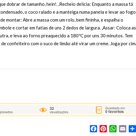
ue dobrar de tamanho, hein!. ,Recheio delícia: Enquanto a massa tá
e condensado, o coco ralado e a manteiga numa panela e levar ao fogo
 de montar: Abre a massa com um rolo, bem fininha, e espalha o
mbole e cortar em fatias de uns 2 dedos de largura. ,Assar: Coloca as
utra, e leva ao forno preaquecido a 180ºC por uns 30 minutos. Tem
r de confeiteiro com o suco de limão até virar um creme. Joga por cim
32
Guardada em
0
favoritos
mpressões
visualizações
Facebook
Pinterest
WhatsA
Ema