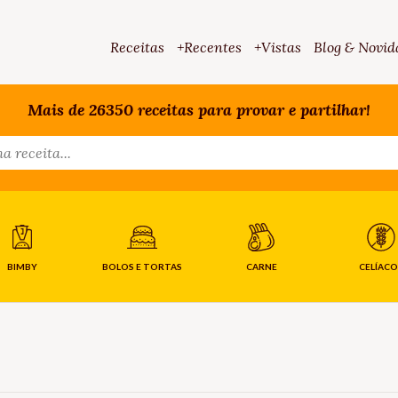
Receitas
+Recentes
+Vistas
Blog & Novid
Mais de 26350 receitas para provar e partilhar!
BIMBY
BOLOS E TORTAS
CARNE
CELÍACO