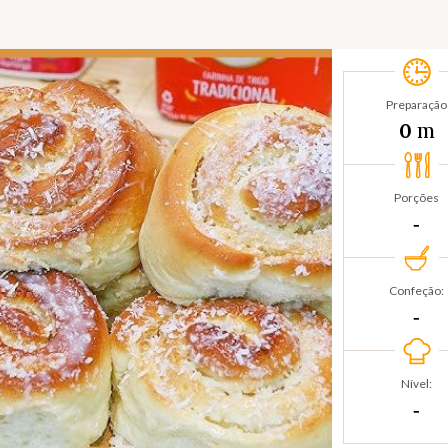
Preparação
m
0
Porções
‐
Confeção:
‐
Nível:
‐