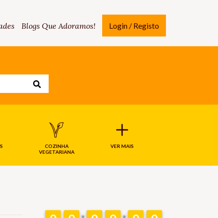
ades
Blogs Que Adoramos!
Login / Registo
S
COZINHA
VER MAIS
VEGETARIANA