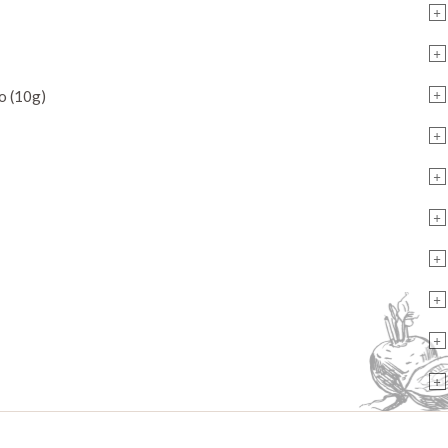
+
+
+
o (10g)
+
+
+
+
+
+
+