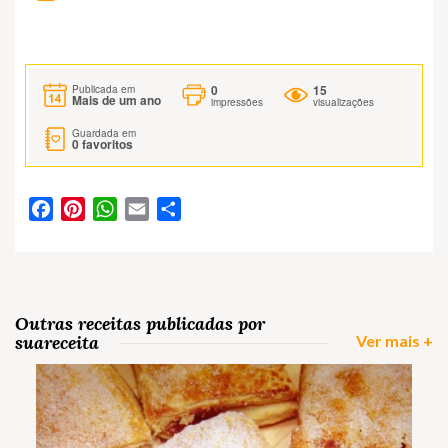
0
15
Publicada em
Mais de um ano
impressões
visualizações
Guardada em
0
favoritos
Facebook
Pinterest
WhatsApp
Email
Partilhar
Outras receitas publicadas por
suareceita
Ver mais +