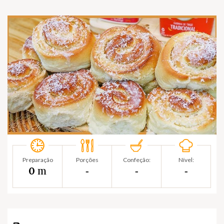
Preparação
Porções
Confeção:
Nível:
m
0
‐
‐
‐