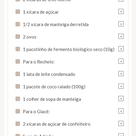
+
1 xícara de açúcar
+
1/2 xícara de manteiga derretida
+
2 ovos
+
1 pacotinho de fermento biológico seco (10g)
+
Para o Recheio:
+
1 lata de leite condensado
+
1 pacote de coco ralado (100g)
+
1 colher de sopa de manteiga
+
Para o Glacê:
+
2 xícaras de açúcar de confeiteiro
+