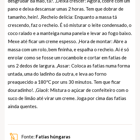
desgrudar da mão, tá?. ,Deixa crescer: Agora, cobre com um
pano e deixa descansar umas 2 horas. Tem que dobrar de
tamanho, hein!. ,Recheio delícia: Enquanto a massa tá
crescendo, faz o recheio. É só misturar o leite condensado, o
coco ralado e a manteiga numa panela e levar ao fogo baixo.
Mexe até ficar um creme espesso. ,Hora de montar: Abre a
massa com um rolo, bem fininha, e espalha o recheio. Aí é só
enrolar como se fosse um rocambole e cortar em fatias de
uns 2 dedos de largura. ,Assar: Coloca as fatias numa forma
untada, uma do ladinho da outra, e leva ao forno
preaquecido a 180ºC por uns 30 minutos. Tem que ficar
douradinho!. ,Glacê: Mistura o açúcar de confeiteiro com o
suco de limão até virar um creme. Joga por cima das fatias
ainda quentes.
Fonte:
Fatias húngaras