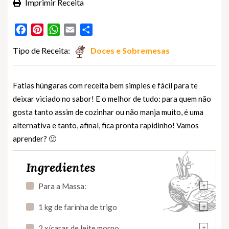
Imprimir Receita
Facebook
Pinterest
WhatsApp
Email
Partilhar
Tipo de Receita:
Doces e Sobremesas
Fatias húngaras com receita bem simples e fácil para te
deixar viciado no sabor! E o melhor de tudo: para quem não
gosta tanto assim de cozinhar ou não manja muito, é uma
alternativa e tanto, afinal, fica pronta rapidinho! Vamos
aprender? 🙂
Ingredientes
+
Para a Massa:
+
1 kg de farinha de trigo
+
2 xícaras de leite morno