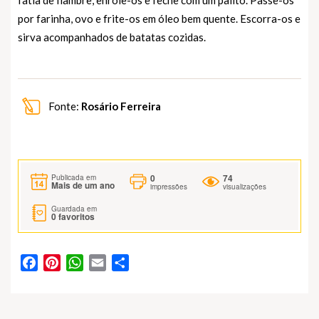
fatia de fiambre, enrole-os e feche com um palito. Passe-os
por farinha, ovo e frite-os em óleo bem quente. Escorra-os e
sirva acompanhados de batatas cozidas.
Fonte:
Rosário Ferreira
0
74
Publicada em
Mais de um ano
impressões
visualizações
Guardada em
0
favoritos
Facebook
Pinterest
WhatsApp
Email
Partilhar