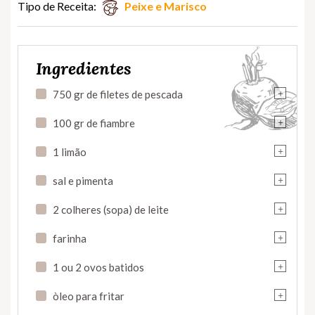
Tipo de Receita:
Peixe e Marisco
Ingredientes
+
750 gr de filetes de pescada
+
100 gr de fiambre
+
1 limão
+
sal e pimenta
+
2 colheres (sopa) de leite
+
farinha
+
1 ou 2 ovos batidos
+
òleo para fritar