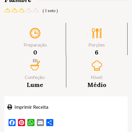
( 1 voto )
Preparação
Porções
0
6
m
Confeção:
Nível:
Lume
Médio
Imprimir Receita
Facebook
Pinterest
WhatsApp
Email
Partilhar