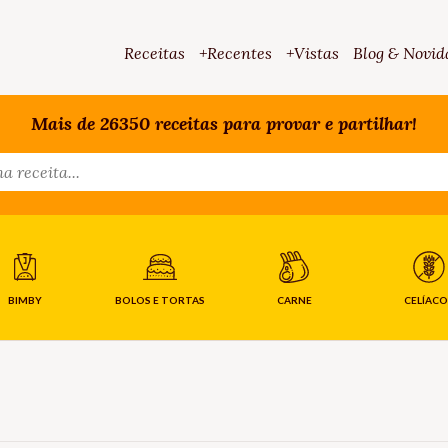
Receitas
+Recentes
+Vistas
Blog & Novid
Mais de 26350 receitas para provar e partilhar!
BIMBY
BOLOS E TORTAS
CARNE
CELÍACO