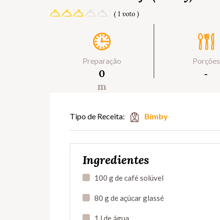
( 1 voto )
Preparação
Porções
0
‐
m
Tipo de Receita:
Bimby
Ingredientes
100 g de café solúvel
80 g de açúcar glassé
1 l de água