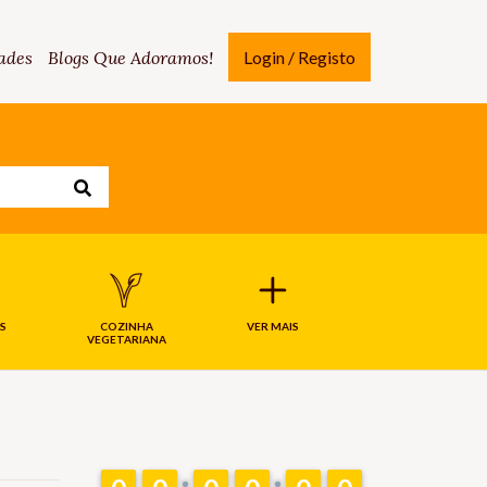
ades
Blogs Que Adoramos!
Login / Registo
S
COZINHA
VER MAIS
VEGETARIANA