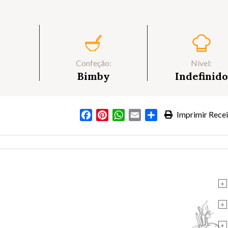
Confeção:
Nível:
Bimby
Indefinido
Facebook
Pinterest
WhatsApp
Email
Partilhar
Imprimir Recei
+
+
+