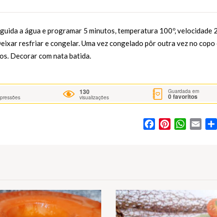
eguida a água e programar 5 minutos, temperatura 100º, velocidade 
Deixar resfriar e congelar. Uma vez congelado pôr outra vez no copo
os. Decorar com nata batida.
130
Guardada em
0
favoritos
mpressões
visualizações
Facebook
Pinterest
WhatsA
Ema